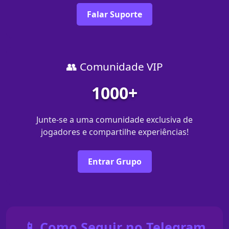
Falar Suporte
👥 Comunidade VIP
1000+
Junte-se a uma comunidade exclusiva de
jogadores e compartilhe experiências!
Entrar Grupo
📱 Como Seguir no Telegram