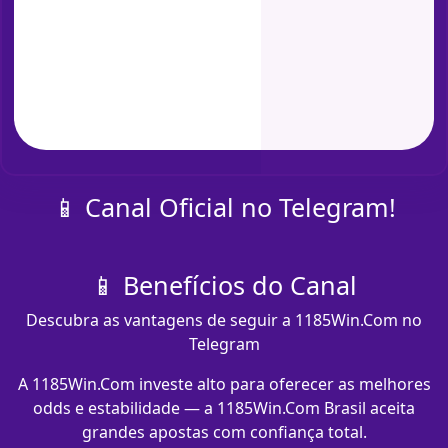
📱 Canal Oficial no Telegram!
📱 Benefícios do Canal
Descubra as vantagens de seguir a 1185Win.Com no
Telegram
A 1185Win.Com investe alto para oferecer as melhores
odds e estabilidade — a 1185Win.Com Brasil aceita
grandes apostas com confiança total.