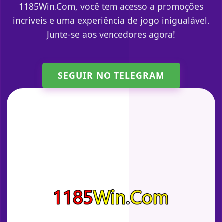
1185Win.Com, você tem acesso a promoções
incríveis e uma experiência de jogo inigualável.
Junte-se aos vencedores agora!
SEGUIR NO TELEGRAM