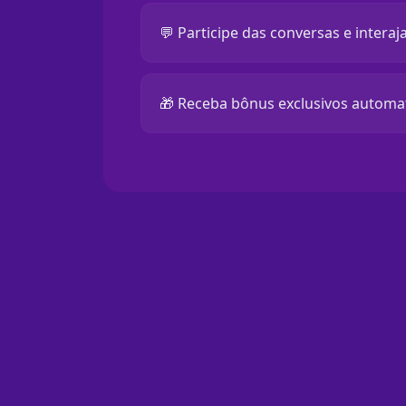
💬 Participe das conversas e interaj
🎁 Receba bônus exclusivos autom