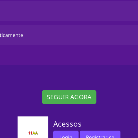
a
aticamente
SEGUIR AGORA
Acessos
Login
Registrar-se