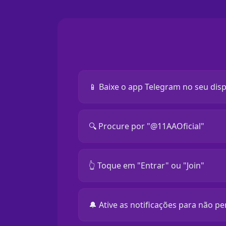
📱 Baixe o app Telegram no seu disp
🔍 Procure por "@11AAOficial"
👆 Toque em "Entrar" ou "Join"
🔔 Ative as notificações para não p