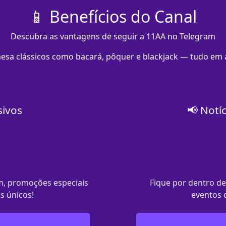
📱 Benefícios do Canal
Descubra as vantagens de seguir a 11AA no Telegram
esa clássicos como bacará, pôquer e blackjack — tudo em a
sivos
📢 Notí
m, promoções especiais
Fique por dentro d
s únicos!
eventos 