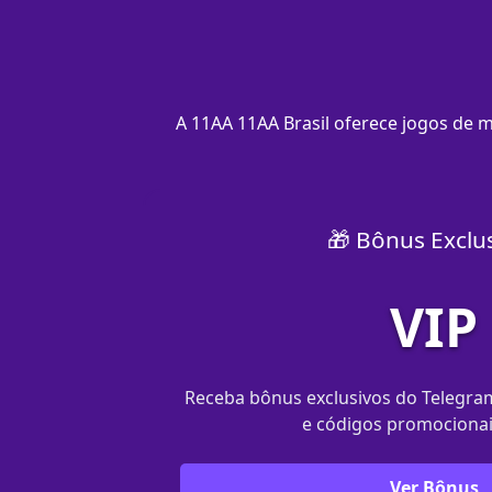
A 11AA 11AA Brasil oferece jogos de m
🎁 Bônus Exclu
VIP
Receba bônus exclusivos do Telegra
e códigos promocionai
Ver Bônus