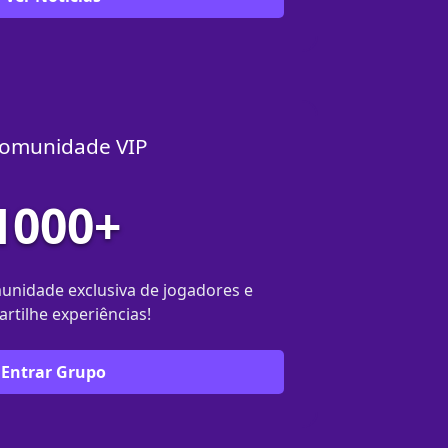
Comunidade VIP
1000+
unidade exclusiva de jogadores e
rtilhe experiências!
Entrar Grupo