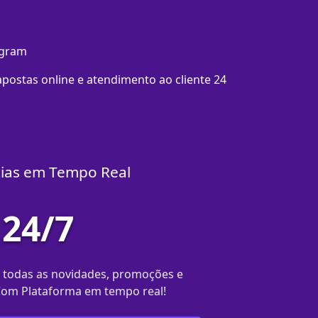
egram
apostas online e atendimento ao cliente 24
cias em Tempo Real
24/7
e todas as novidades, promoções e
Com Plataforma em tempo real!