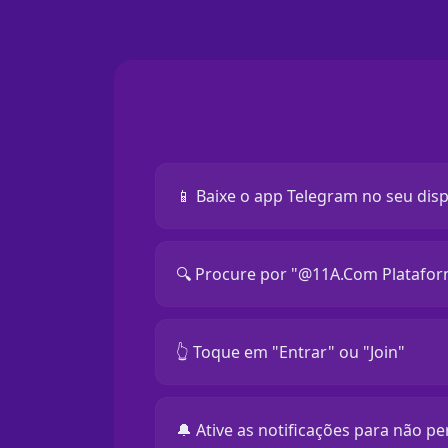
📱 Baixe o app Telegram no seu disp
🔍 Procure por "@11A.Com Platafor
👆 Toque em "Entrar" ou "Join"
🔔 Ative as notificações para não p