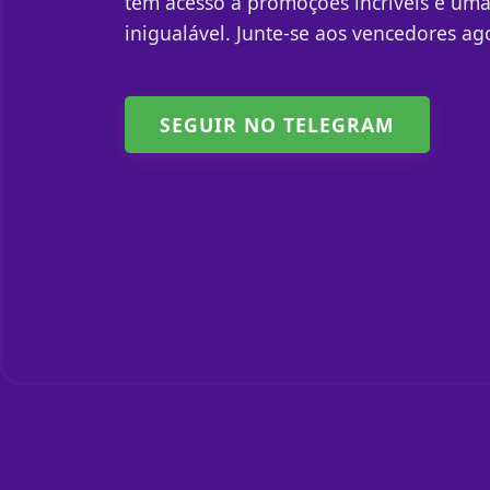
tem acesso a promoções incríveis e uma
inigualável. Junte-se aos vencedores ag
SEGUIR NO TELEGRAM