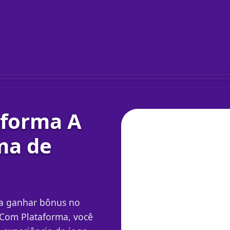
aforma A
ma de
ra ganhar bônus no
.Com Plataforma, você