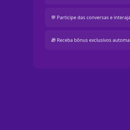
💬 Participe das conversas e interaj
🎁 Receba bônus exclusivos autom