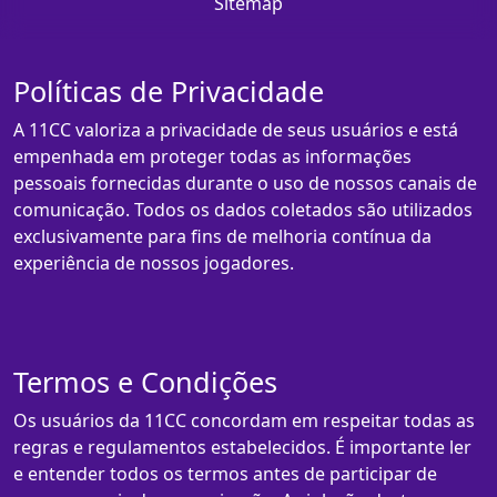
Sitemap
Políticas de Privacidade
A 11CC valoriza a privacidade de seus usuários e está
empenhada em proteger todas as informações
pessoais fornecidas durante o uso de nossos canais de
comunicação. Todos os dados coletados são utilizados
exclusivamente para fins de melhoria contínua da
experiência de nossos jogadores.
Termos e Condições
Os usuários da 11CC concordam em respeitar todas as
regras e regulamentos estabelecidos. É importante ler
e entender todos os termos antes de participar de