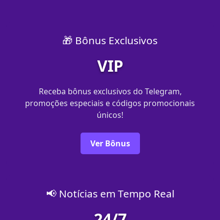
🎁 Bônus Exclusivos
VIP
Receba bônus exclusivos do Telegram,
promoções especiais e códigos promocionais
únicos!
Ver Bônus
📢 Notícias em Tempo Real
24/7