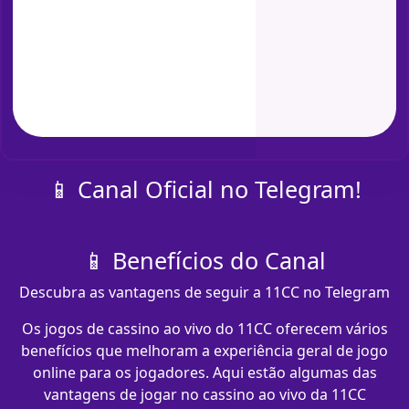
📱 Canal Oficial no Telegram!
📱 Benefícios do Canal
Descubra as vantagens de seguir a 11CC no Telegram
Os jogos de cassino ao vivo do 11CC oferecem vários
benefícios que melhoram a experiência geral de jogo
online para os jogadores. Aqui estão algumas das
vantagens de jogar no cassino ao vivo da 11CC