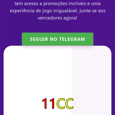
tem acesso a promoções incríveis e uma
experiência de jogo inigualável. Junte-se aos
vencedores agora!
SEGUIR NO TELEGRAM