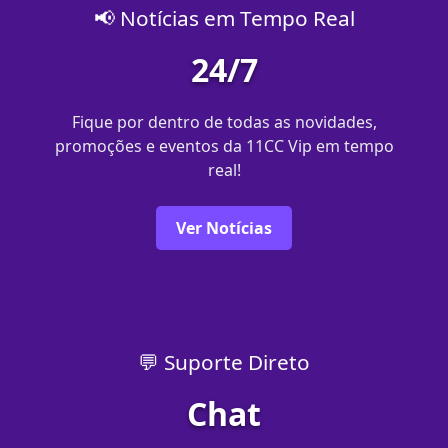
📢 Notícias em Tempo Real
24/7
Fique por dentro de todas as novidades,
promoções e eventos da 11CC Vip em tempo
real!
Ver Notícias
💬 Suporte Direto
Chat