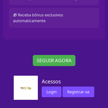
🎁 Receba bônus exclusivos
automaticamente
SEGUIR AGORA
Acessos
Login
Registrar-se