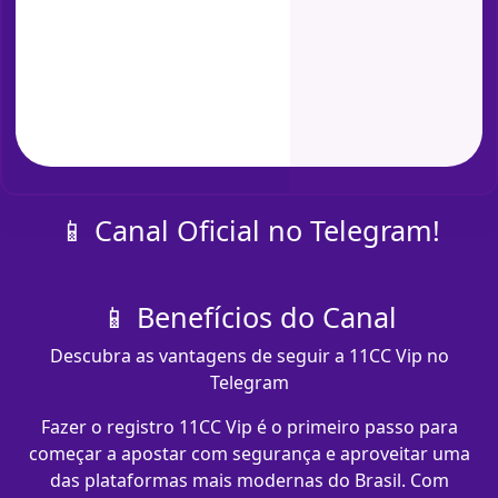
📱 Canal Oficial no Telegram!
📱 Benefícios do Canal
Descubra as vantagens de seguir a 11CC Vip no
Telegram
Fazer o registro 11CC Vip é o primeiro passo para
começar a apostar com segurança e aproveitar uma
das plataformas mais modernas do Brasil. Com