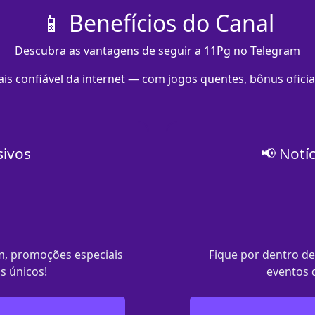
📱 Benefícios do Canal
Descubra as vantagens de seguir a 11Pg no Telegram
is confiável da internet — com jogos quentes, bônus oficia
sivos
📢 Notí
m, promoções especiais
Fique por dentro d
s únicos!
eventos 