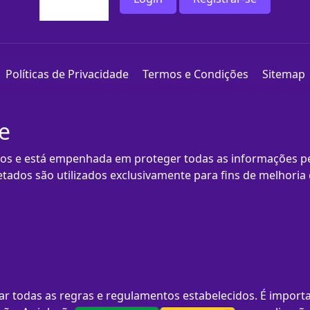
Políticas de Privacidade
Termos e Condições
Sitemap
de
rios e está empenhada em proteger todas as informações p
tados são utilizados exclusivamente para fins de melhoria
 todas as regras e regulamentos estabelecidos. É importa