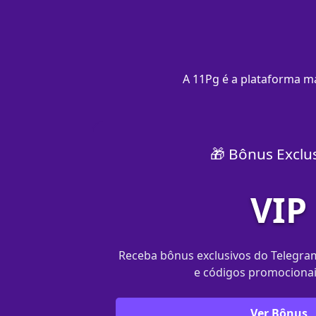
A 11Pg é a plataforma ma
🎁 Bônus Exclu
VIP
Receba bônus exclusivos do Telegra
e códigos promocionai
Ver Bônus