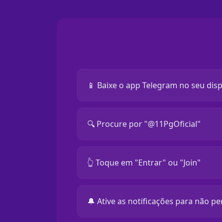
📱 Baixe o app Telegram no seu disp
🔍 Procure por "@11PgOficial"
👆 Toque em "Entrar" ou "Join"
🔔 Ative as notificações para não p