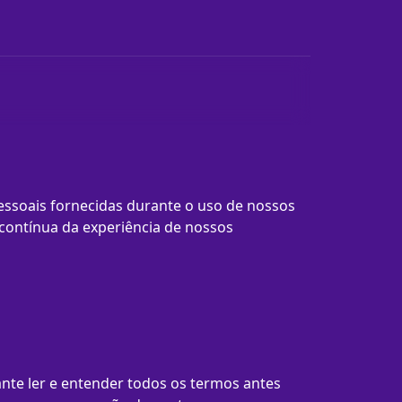
essoais fornecidas durante o uso de nossos
 contínua da experiência de nossos
nte ler e entender todos os termos antes