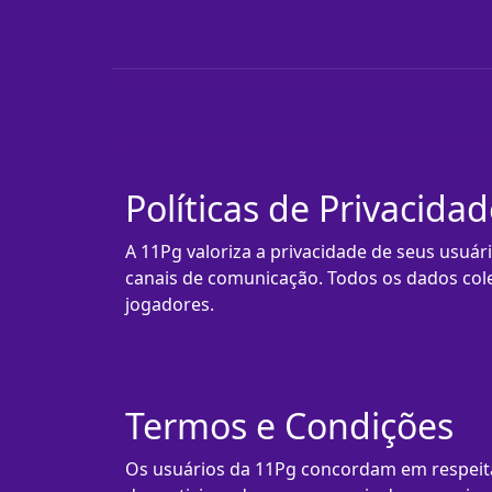
Políticas de Privacida
A 11Pg valoriza a privacidade de seus usuá
canais de comunicação. Todos os dados cole
jogadores.
Termos e Condições
Os usuários da 11Pg concordam em respeitar