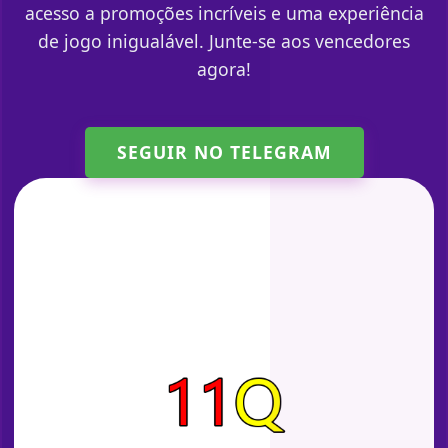
acesso a promoções incríveis e uma experiência
de jogo inigualável. Junte-se aos vencedores
agora!
SEGUIR NO TELEGRAM