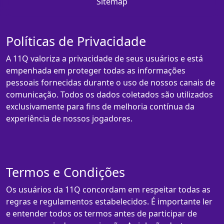
Sitemap
Políticas de Privacidade
A 11Q valoriza a privacidade de seus usuários e está
empenhada em proteger todas as informações
pessoais fornecidas durante o uso de nossos canais de
comunicação. Todos os dados coletados são utilizados
exclusivamente para fins de melhoria contínua da
experiência de nossos jogadores.
Termos e Condições
Os usuários da 11Q concordam em respeitar todas as
regras e regulamentos estabelecidos. É importante ler
e entender todos os termos antes de participar de