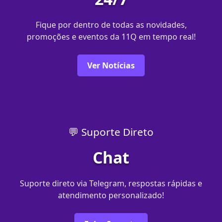
Fique por dentro de todas as novidades,
promoções e eventos da 11Q em tempo real!
Ver Notícias
💬 Suporte Direto
Chat
Suporte direto via Telegram, respostas rápidas e
atendimento personalizado!