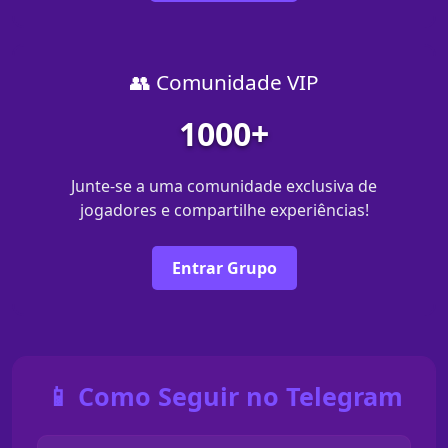
👥 Comunidade VIP
1000+
Junte-se a uma comunidade exclusiva de
jogadores e compartilhe experiências!
Entrar Grupo
📱 Como Seguir no Telegram