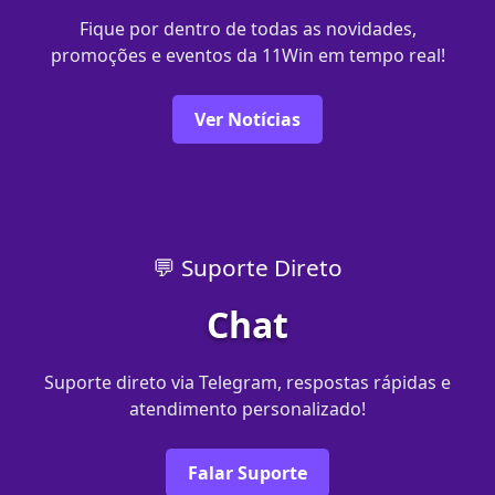
Fique por dentro de todas as novidades,
promoções e eventos da 11Win em tempo real!
Ver Notícias
💬 Suporte Direto
Chat
Suporte direto via Telegram, respostas rápidas e
atendimento personalizado!
Falar Suporte