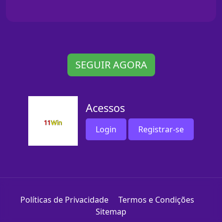
SEGUIR AGORA
Acessos
Login
Registrar-se
Políticas de Privacidade
Termos e Condições
Sitemap