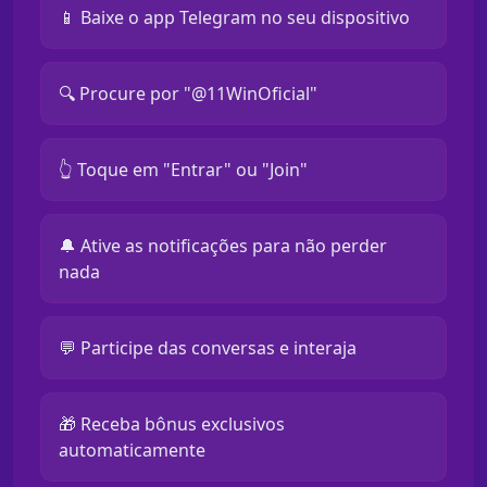
📱 Baixe o app Telegram no seu dispositivo
🔍 Procure por "@11WinOficial"
👆 Toque em "Entrar" ou "Join"
🔔 Ative as notificações para não perder
nada
💬 Participe das conversas e interaja
🎁 Receba bônus exclusivos
automaticamente