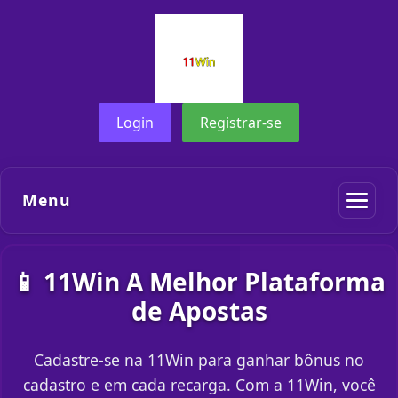
Login
Registrar-se
Menu
📱 11Win A Melhor Plataforma
de Apostas
Cadastre-se na 11Win para ganhar bônus no
cadastro e em cada recarga. Com a 11Win, você