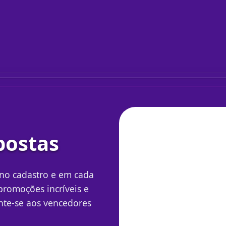
postas
no cadastro e em cada
promoções incríveis e
unte-se aos vencedores