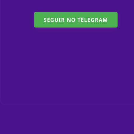
SEGUIR NO TELEGRAM