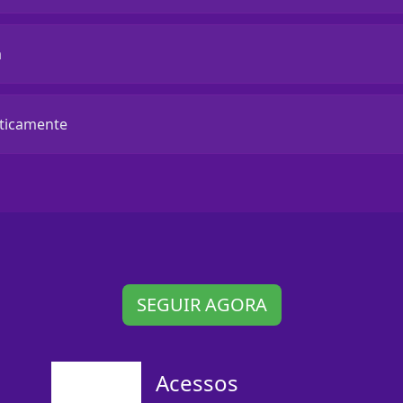
a
aticamente
SEGUIR AGORA
Acessos