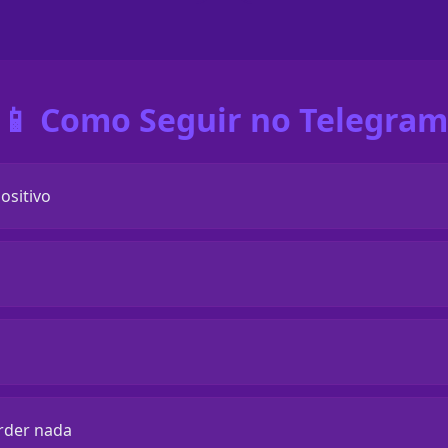
📱 Como Seguir no Telegram
ositivo
erder nada