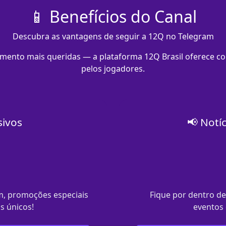
📱 Benefícios do Canal
Descubra as vantagens de seguir a 12Q no Telegram
imento mais queridas — a plataforma 12Q Brasil oferece 
pelos jogadores.
sivos
📢 Notí
m, promoções especiais
Fique por dentro d
s únicos!
eventos 