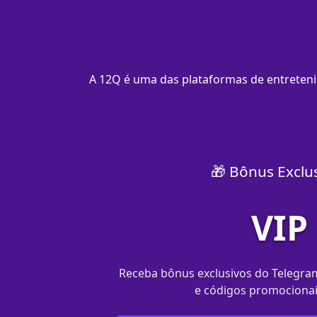
A 12Q é uma das plataformas de entreten
🎁 Bônus Exclu
VIP
Receba bônus exclusivos do Telegra
e códigos promocionai