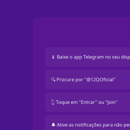
📱 Baixe o app Telegram no seu disp
🔍 Procure por "@12QOficial"
👆 Toque em "Entrar" ou "Join"
🔔 Ative as notificações para não p