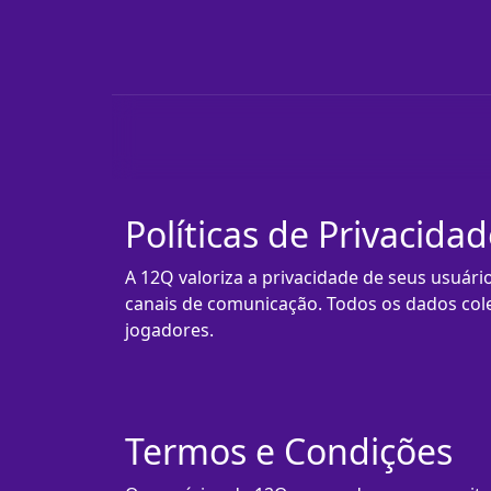
Políticas de Privacida
A 12Q valoriza a privacidade de seus usuár
canais de comunicação. Todos os dados cole
jogadores.
Termos e Condições