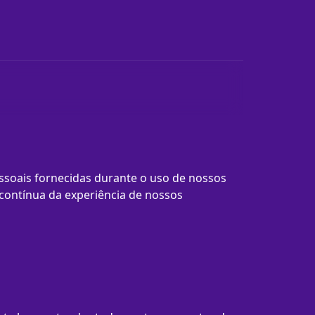
ssoais fornecidas durante o uso de nossos
 contínua da experiência de nossos