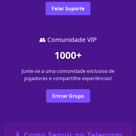
Falar Suporte
👥 Comunidade VIP
1000+
Junte-se a uma comunidade exclusiva de
jogadores e compartilhe experiências!
Entrar Grupo
📱 Como Seguir no Telegram