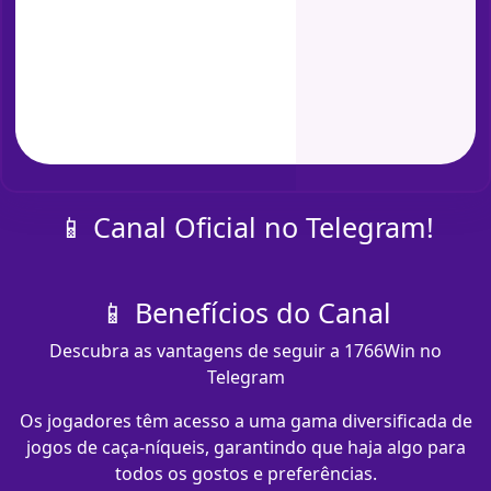
📱 Canal Oficial no Telegram!
📱 Benefícios do Canal
Descubra as vantagens de seguir a 1766Win no
Telegram
Os jogadores têm acesso a uma gama diversificada de
jogos de caça-níqueis, garantindo que haja algo para
todos os gostos e preferências.