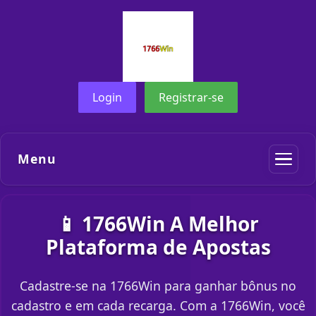
Login
Registrar-se
Menu
📱 1766Win A Melhor
Plataforma de Apostas
Cadastre-se na 1766Win para ganhar bônus no
cadastro e em cada recarga. Com a 1766Win, você