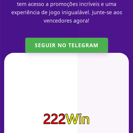
tem acesso a promoções incríveis e uma
experiência de jogo inigualável. Junte-se aos
vencedores agora!
SEGUIR NO TELEGRAM