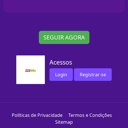
SEGUIR AGORA
Acessos
Login
Registrar-se
Políticas de Privacidade
Termos e Condições
Sitemap