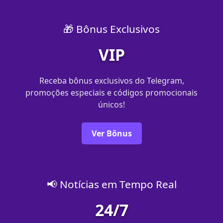
🎁 Bônus Exclusivos
VIP
Receba bônus exclusivos do Telegram,
promoções especiais e códigos promocionais
únicos!
Ver Bônus
📢 Notícias em Tempo Real
24/7