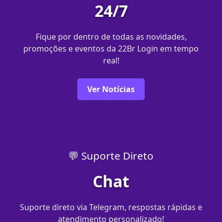
24/7
Fique por dentro de todas as novidades,
promoções e eventos da 22Br Login em tempo
real!
Ver Notícias
💬 Suporte Direto
Chat
Suporte direto via Telegram, respostas rápidas e
atendimento personalizado!