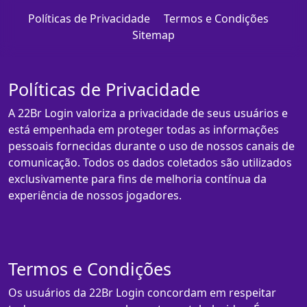
Políticas de Privacidade
Termos e Condições
Sitemap
Políticas de Privacidade
A 22Br Login valoriza a privacidade de seus usuários e
está empenhada em proteger todas as informações
pessoais fornecidas durante o uso de nossos canais de
comunicação. Todos os dados coletados são utilizados
exclusivamente para fins de melhoria contínua da
experiência de nossos jogadores.
Termos e Condições
Os usuários da 22Br Login concordam em respeitar