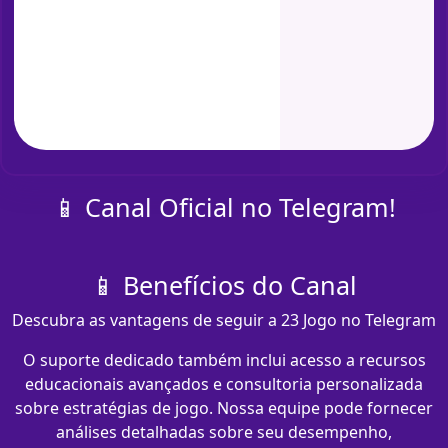
📱 Canal Oficial no Telegram!
📱 Benefícios do Canal
Descubra as vantagens de seguir a 23 Jogo no Telegram
O suporte dedicado também inclui acesso a recursos
educacionais avançados e consultoria personalizada
sobre estratégias de jogo. Nossa equipe pode fornecer
análises detalhadas sobre seu desempenho,