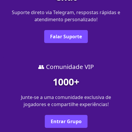
Suporte direto via Telegram, respostas rápidas e
atendimento personalizado!
Falar Suporte
👥 Comunidade VIP
1000+
Junte-se a uma comunidade exclusiva de
jogadores e compartilhe experiências!
Entrar Grupo