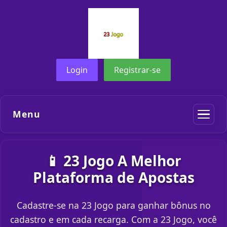
Login
Registrar-se
Menu
📱 23 Jogo A Melhor
Plataforma de Apostas
Cadastre-se na 23 Jogo para ganhar bônus no
cadastro e em cada recarga. Com a 23 Jogo, você