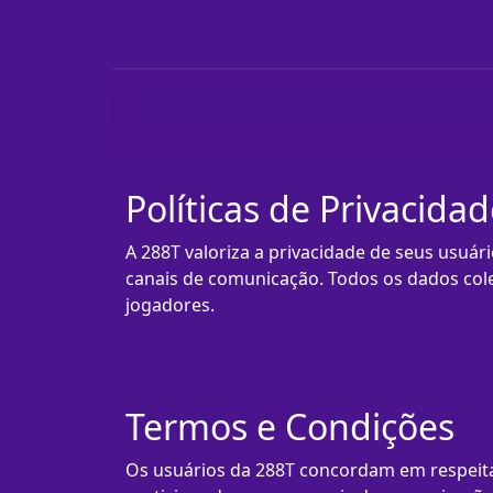
Políticas de Privacida
A 288T valoriza a privacidade de seus usuá
canais de comunicação. Todos os dados cole
jogadores.
Termos e Condições
Os usuários da 288T concordam em respeitar