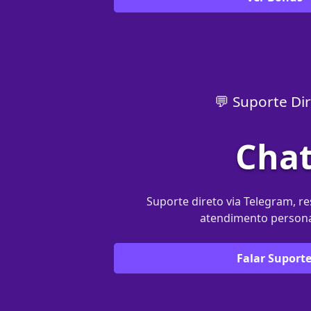
💬 Suporte Di
Cha
Suporte direto via Telegram, r
atendimento persona
Falar Suport