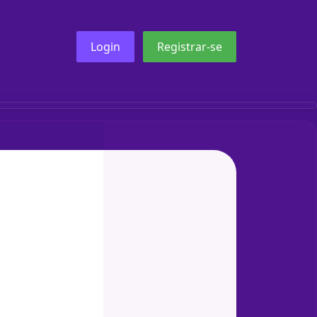
Login
Registrar-se