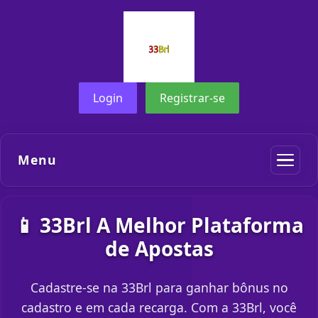
Login
Registrar-se
Menu
📱 33Brl A Melhor Plataforma
de Apostas
Cadastre-se na 33Brl para ganhar bônus no
cadastro e em cada recarga. Com a 33Brl, você