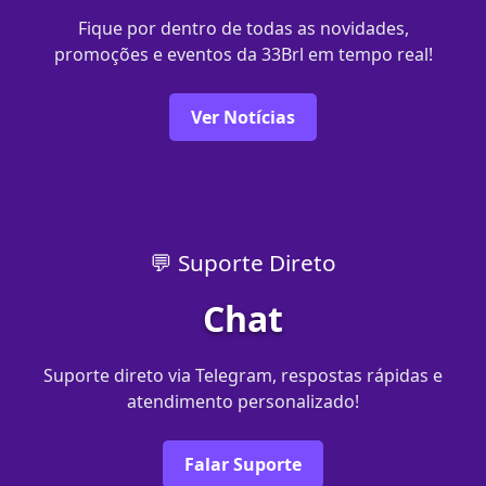
Fique por dentro de todas as novidades,
promoções e eventos da 33Brl em tempo real!
Ver Notícias
💬 Suporte Direto
Chat
Suporte direto via Telegram, respostas rápidas e
atendimento personalizado!
Falar Suporte