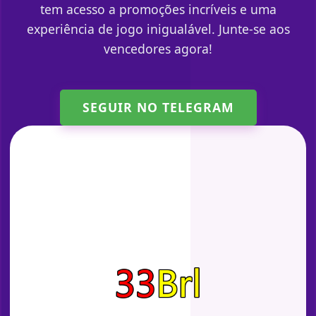
tem acesso a promoções incríveis e uma
experiência de jogo inigualável. Junte-se aos
vencedores agora!
SEGUIR NO TELEGRAM