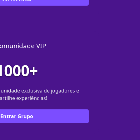
Comunidade VIP
1000+
unidade exclusiva de jogadores e
rtilhe experiências!
Entrar Grupo