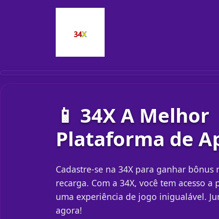
📱 34X A Melhor
Plataforma de A
Cadastre-se na 34X para ganhar bônus 
recarga. Com a 34X, você tem acesso a 
uma experiência de jogo inigualável. J
agora!