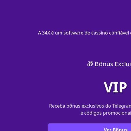
A 34X é um software de cassino confiável 
🎁 Bônus Exclu
VIP
Receba bônus exclusivos do Telegra
e códigos promocionai
Ver Bônus