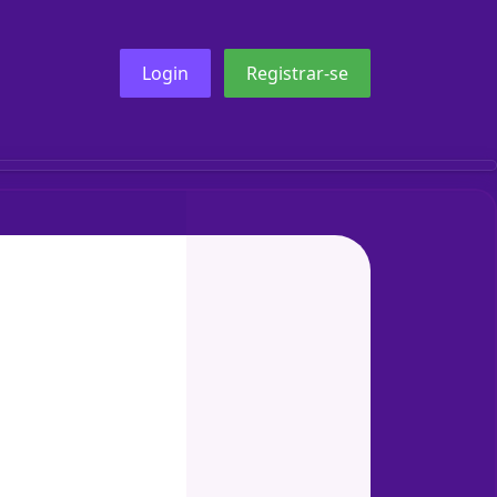
Login
Registrar-se