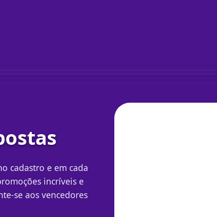
postas
no cadastro e em cada
promoções incríveis e
unte-se aos vencedores