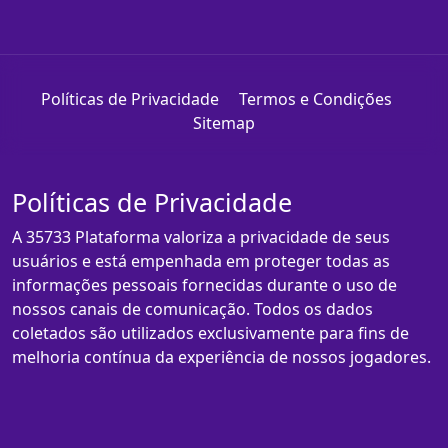
Políticas de Privacidade
Termos e Condições
Sitemap
Políticas de Privacidade
A 35733 Plataforma valoriza a privacidade de seus
usuários e está empenhada em proteger todas as
informações pessoais fornecidas durante o uso de
nossos canais de comunicação. Todos os dados
coletados são utilizados exclusivamente para fins de
melhoria contínua da experiência de nossos jogadores.