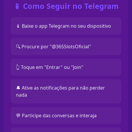
📱 Como Seguir no Telegram
📱 Baixe o app Telegram no seu dispositivo
🔍 Procure por "@365SlotsOficial"
👆 Toque em "Entrar" ou "Join"
🔔 Ative as notificações para não perder
nada
💬 Participe das conversas e interaja