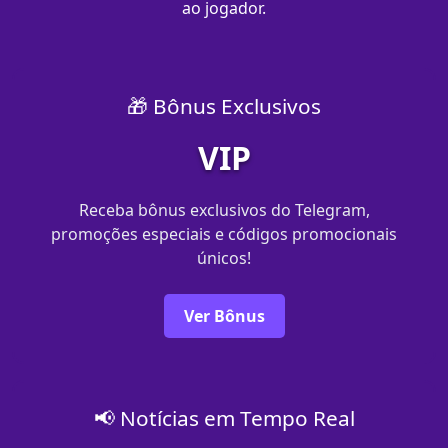
ao jogador.
🎁 Bônus Exclusivos
VIP
Receba bônus exclusivos do Telegram,
promoções especiais e códigos promocionais
únicos!
Ver Bônus
📢 Notícias em Tempo Real