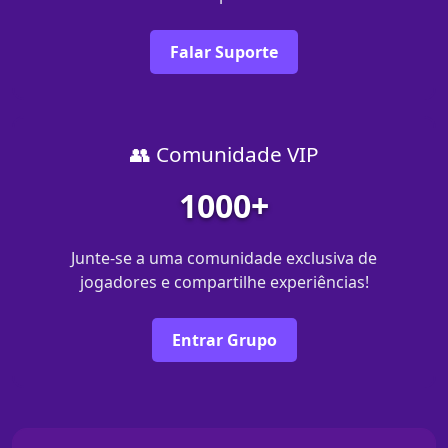
Falar Suporte
👥 Comunidade VIP
1000+
Junte-se a uma comunidade exclusiva de
jogadores e compartilhe experiências!
Entrar Grupo