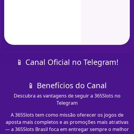
📱 Canal Oficial no Telegram!
📱 Benefícios do Canal
Descubra as vantagens de seguir a 365Slots no
Telegram
A 365Slots tem como missão oferecer os jogos de
aposta mais completos e as promoções mais atrativas
— a 365Slots Brasil foca em entregar sempre o melhor