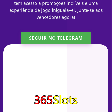
tem acesso a promoções incríveis e uma
experiência de jogo inigualável. Junte-se aos
vencedores agora!
SEGUIR NO TELEGRAM