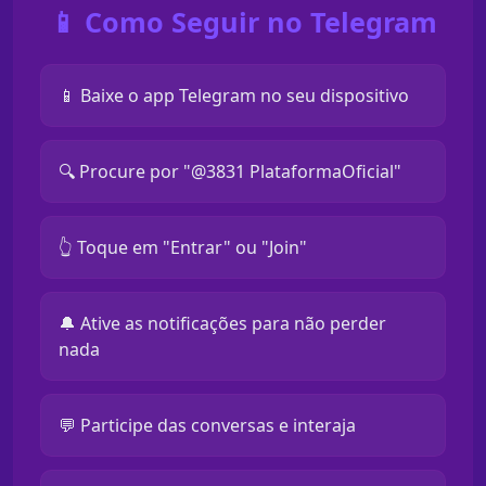
📱 Como Seguir no Telegram
📱 Baixe o app Telegram no seu dispositivo
🔍 Procure por "@3831 PlataformaOficial"
👆 Toque em "Entrar" ou "Join"
🔔 Ative as notificações para não perder
nada
💬 Participe das conversas e interaja