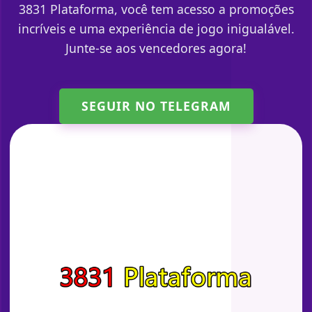
3831 Plataforma, você tem acesso a promoções
incríveis e uma experiência de jogo inigualável.
Junte-se aos vencedores agora!
SEGUIR NO TELEGRAM