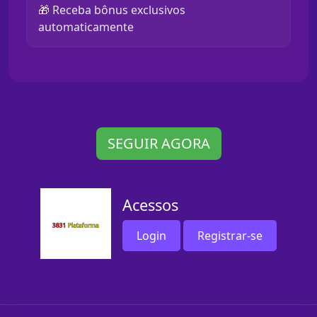
🎁 Receba bônus exclusivos
automaticamente
SEGUIR AGORA
Acessos
Login
Registrar-se