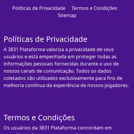
Políticas de Privacidade
Termos e Condições
Sitemap
Políticas de Privacidade
A 3831 Plataforma valoriza a privacidade de seus
usuários e está empenhada em proteger todas as
informações pessoais fornecidas durante o uso de
nossos canais de comunicação. Todos os dados
coletados são utilizados exclusivamente para fins de
melhoria contínua da experiência de nossos jogadores.
Termos e Condições
Os usuários da 3831 Plataforma concordam em