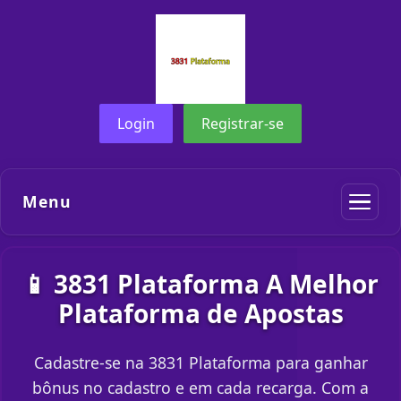
Login
Registrar-se
Menu
📱 3831 Plataforma A Melhor
Plataforma de Apostas
Cadastre-se na 3831 Plataforma para ganhar
bônus no cadastro e em cada recarga. Com a