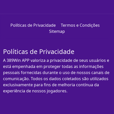
Políticas de Privacidade
Termos e Condições
Sitemap
Políticas de Privacidade
A 389Win APP valoriza a privacidade de seus usuários e
está empenhada em proteger todas as informações
pessoais fornecidas durante o uso de nossos canais de
comunicação. Todos os dados coletados são utilizados
exclusivamente para fins de melhoria contínua da
experiência de nossos jogadores.