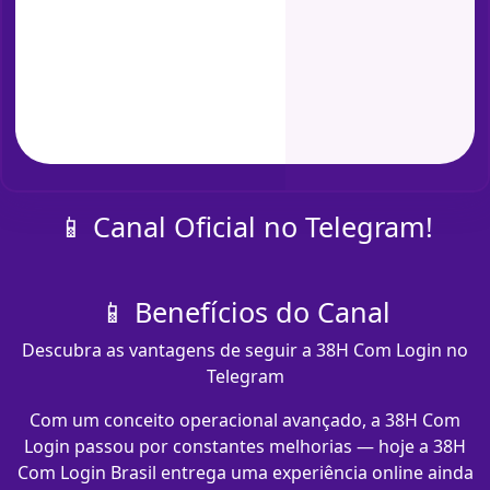
📱 Canal Oficial no Telegram!
📱 Benefícios do Canal
Descubra as vantagens de seguir a 38H Com Login no
Telegram
Com um conceito operacional avançado, a 38H Com
Login passou por constantes melhorias — hoje a 38H
Com Login Brasil entrega uma experiência online ainda