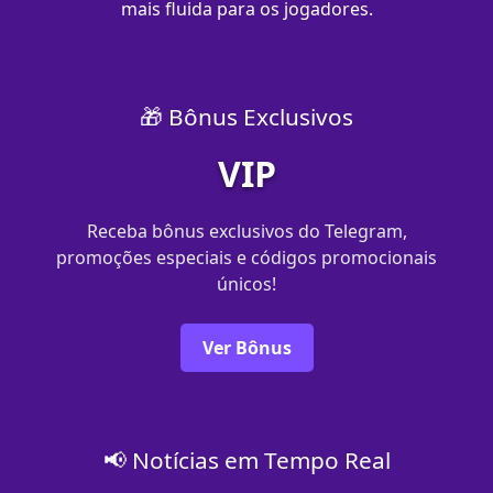
mais fluida para os jogadores.
🎁 Bônus Exclusivos
VIP
Receba bônus exclusivos do Telegram,
promoções especiais e códigos promocionais
únicos!
Ver Bônus
📢 Notícias em Tempo Real