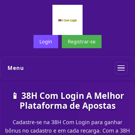
Login
Registrar-se
Menu
📱 38H Com Login A Melhor
Plataforma de Apostas
Cadastre-se na 38H Com Login para ganhar
bônus no cadastro e em cada recarga. Com a 38H