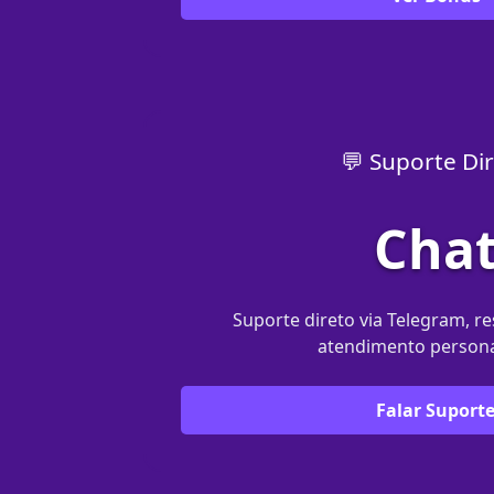
💬 Suporte Di
Cha
Suporte direto via Telegram, r
atendimento persona
Falar Suport