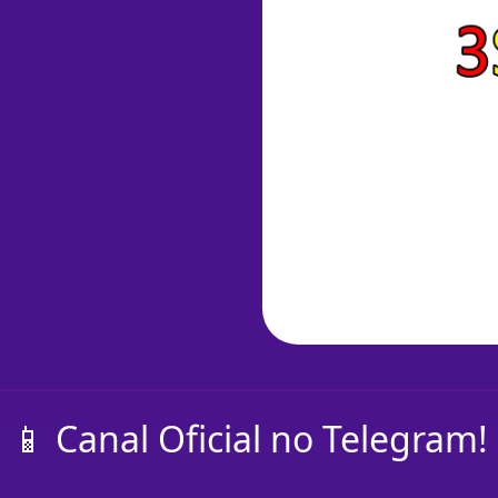
📱 Canal Oficial no Telegram!