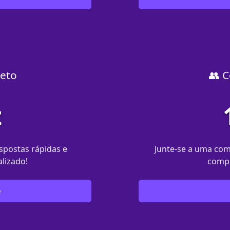
reto
👥 
t
espostas rápidas e
Junte-se a uma com
lizado!
compa
e