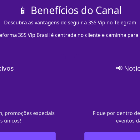
📱 Benefícios do Canal
Descubra as vantagens de seguir a 3SS Vip no Telegram
taforma 3SS Vip Brasil é centrada no cliente e caminha para
sivos
📢 Notí
m, promoções especiais
Fique por dentro d
s únicos!
eventos d