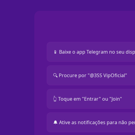
📱 Baixe o app Telegram no seu disp
🔍 Procure por "@3SS VipOficial"
👆 Toque em "Entrar" ou "Join"
🔔 Ative as notificações para não p