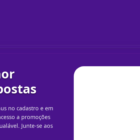
hor
postas
nus no cadastro e em
 acesso a promoções
ualável. Junte-se aos