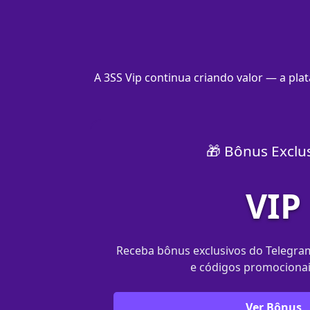
A 3SS Vip continua criando valor — a pla
🎁 Bônus Exclu
VIP
Receba bônus exclusivos do Telegra
e códigos promocionai
Ver Bônus