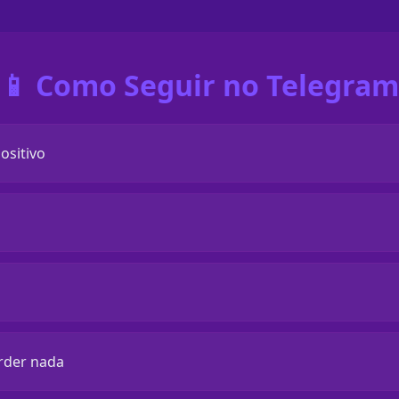
📱 Como Seguir no Telegram
ositivo
erder nada