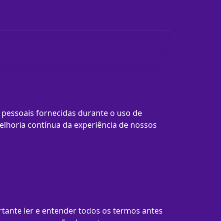
 pessoais fornecidas durante o uso de
elhoria contínua da experiência de nossos
tante ler e entender todos os termos antes