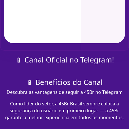
📱 Canal Oficial no Telegram!
📱 Benefícios do Canal
Descubra as vantagens de seguir a 45Br no Telegram
Como líder do setor, a 45Br Brasil sempre coloca a
segurança do usuário em primeiro lugar — a 45Br
garante a melhor experiência em todos os momentos.