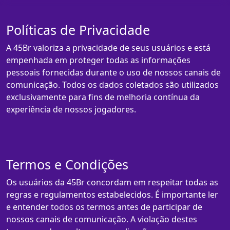
Políticas de Privacidade
A 45Br valoriza a privacidade de seus usuários e está
empenhada em proteger todas as informações
pessoais fornecidas durante o uso de nossos canais de
comunicação. Todos os dados coletados são utilizados
exclusivamente para fins de melhoria contínua da
experiência de nossos jogadores.
Termos e Condições
Os usuários da 45Br concordam em respeitar todas as
regras e regulamentos estabelecidos. É importante ler
e entender todos os termos antes de participar de
nossos canais de comunicação. A violação destes