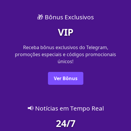
🎁 Bônus Exclusivos
VIP
Receba bônus exclusivos do Telegram,
promoções especiais e códigos promocionais
únicos!
Ver Bônus
📢 Notícias em Tempo Real
24/7