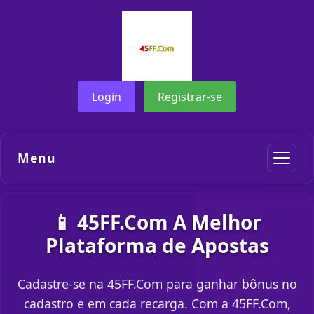
Login
Registrar-se
Menu
📱 45FF.Com A Melhor
Plataforma de Apostas
Cadastre-se na 45FF.Com para ganhar bônus no
cadastro e em cada recarga. Com a 45FF.Com,