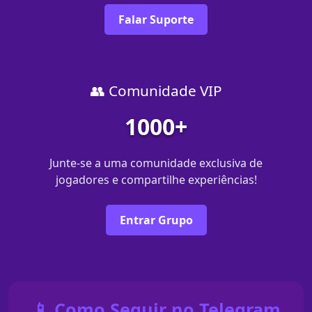
Falar Suporte
👥 Comunidade VIP
1000+
Junte-se a uma comunidade exclusiva de
jogadores e compartilhe experiências!
Entrar Grupo
📱 Como Seguir no Telegram