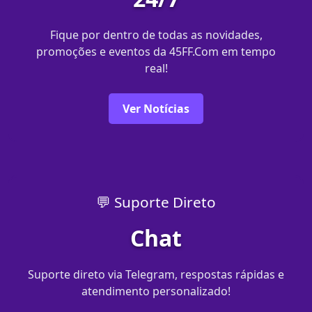
Fique por dentro de todas as novidades,
promoções e eventos da 45FF.Com em tempo
real!
Ver Notícias
💬 Suporte Direto
Chat
Suporte direto via Telegram, respostas rápidas e
atendimento personalizado!