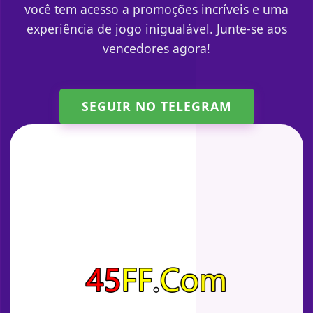
você tem acesso a promoções incríveis e uma
experiência de jogo inigualável. Junte-se aos
vencedores agora!
SEGUIR NO TELEGRAM