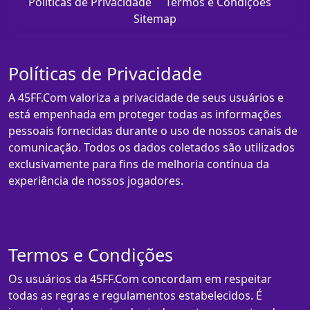
Políticas de Privacidade
Termos e Condições
Sitemap
Políticas de Privacidade
A 45FF.Com valoriza a privacidade de seus usuários e
está empenhada em proteger todas as informações
pessoais fornecidas durante o uso de nossos canais de
comunicação. Todos os dados coletados são utilizados
exclusivamente para fins de melhoria contínua da
experiência de nossos jogadores.
Termos e Condições
Os usuários da 45FF.Com concordam em respeitar
todas as regras e regulamentos estabelecidos. É