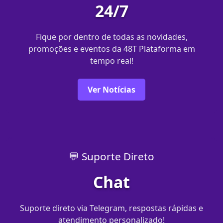
24/7
Fique por dentro de todas as novidades,
promoções e eventos da 48T Plataforma em
tempo real!
Ver Notícias
💬 Suporte Direto
Chat
Suporte direto via Telegram, respostas rápidas e
atendimento personalizado!