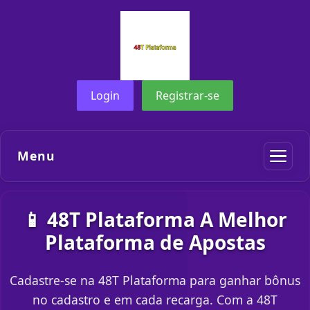
Login
Registrar-se
Menu
📱 48T Plataforma A Melhor
Plataforma de Apostas
Cadastre-se na 48T Plataforma para ganhar bônus
no cadastro e em cada recarga. Com a 48T