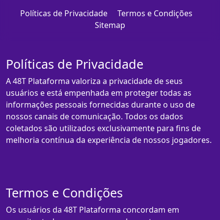
Políticas de Privacidade
Termos e Condições
Sitemap
Políticas de Privacidade
A 48T Plataforma valoriza a privacidade de seus
usuários e está empenhada em proteger todas as
informações pessoais fornecidas durante o uso de
nossos canais de comunicação. Todos os dados
coletados são utilizados exclusivamente para fins de
melhoria contínua da experiência de nossos jogadores.
Termos e Condições
Os usuários da 48T Plataforma concordam em