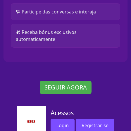
💬 Participe das conversas e interaja
🎁 Receba bônus exclusivos
automaticamente
SEGUIR AGORA
Acessos
Login
Registrar-se