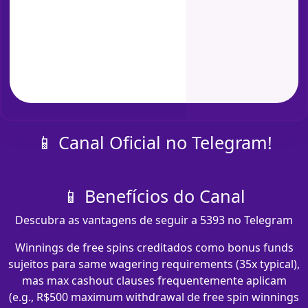
📱 Canal Oficial no Telegram!
📱 Benefícios do Canal
Descubra as vantagens de seguir a 5393 no Telegram
Winnings de free spins creditados como bonus funds
sujeitos para same wagering requirements (35x typical),
mas max cashout clauses frequentemente aplicam
(e.g., R$500 maximum withdrawal de free spin winnings