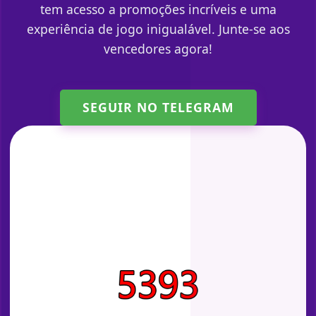
tem acesso a promoções incríveis e uma
experiência de jogo inigualável. Junte-se aos
vencedores agora!
SEGUIR NO TELEGRAM