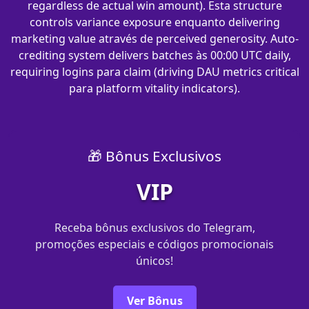
regardless de actual win amount). Esta structure
controls variance exposure enquanto delivering
marketing value através de perceived generosity. Auto-
crediting system delivers batches às 00:00 UTC daily,
requiring logins para claim (driving DAU metrics critical
para platform vitality indicators).
🎁 Bônus Exclusivos
VIP
Receba bônus exclusivos do Telegram,
promoções especiais e códigos promocionais
únicos!
Ver Bônus