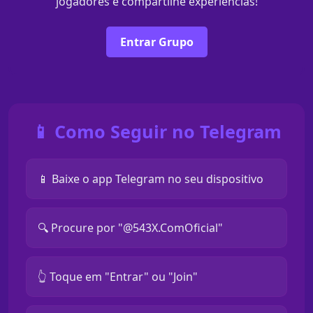
jogadores e compartilhe experiências!
Entrar Grupo
📱 Como Seguir no Telegram
📱 Baixe o app Telegram no seu dispositivo
🔍 Procure por "@543X.ComOficial"
👆 Toque em "Entrar" ou "Join"