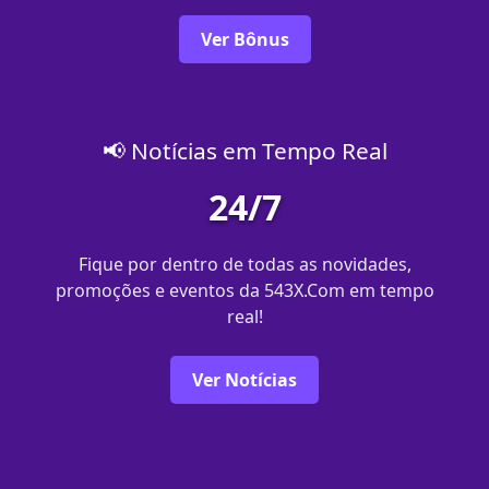
Ver Bônus
📢 Notícias em Tempo Real
24/7
Fique por dentro de todas as novidades,
promoções e eventos da 543X.Com em tempo
real!
Ver Notícias