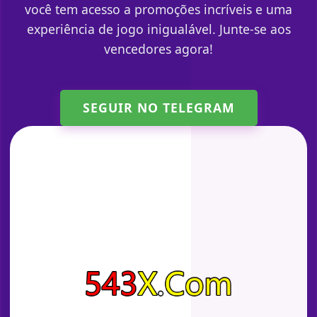
você tem acesso a promoções incríveis e uma
experiência de jogo inigualável. Junte-se aos
vencedores agora!
SEGUIR NO TELEGRAM