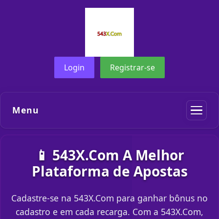
Login
Registrar-se
Menu
📱 543X.Com A Melhor
Plataforma de Apostas
Cadastre-se na 543X.Com para ganhar bônus no
cadastro e em cada recarga. Com a 543X.Com,