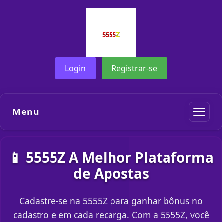
Login
Registrar-se
Menu
📱 5555Z A Melhor Plataforma
de Apostas
Cadastre-se na 5555Z para ganhar bônus no
cadastro e em cada recarga. Com a 5555Z, você