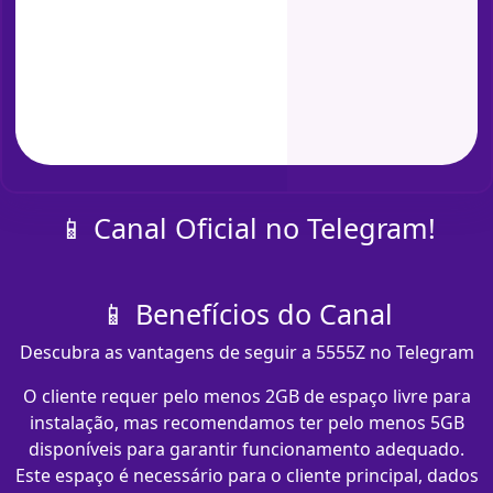
📱 Canal Oficial no Telegram!
📱 Benefícios do Canal
Descubra as vantagens de seguir a 5555Z no Telegram
O cliente requer pelo menos 2GB de espaço livre para
instalação, mas recomendamos ter pelo menos 5GB
disponíveis para garantir funcionamento adequado.
Este espaço é necessário para o cliente principal, dados