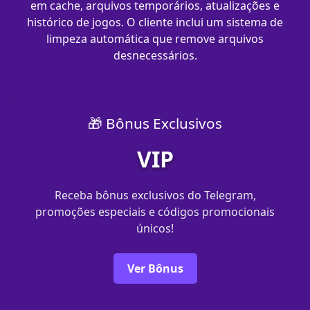
em cache, arquivos temporários, atualizações e
histórico de jogos. O cliente inclui um sistema de
limpeza automática que remove arquivos
desnecessários.
🎁 Bônus Exclusivos
VIP
Receba bônus exclusivos do Telegram,
promoções especiais e códigos promocionais
únicos!
Ver Bônus