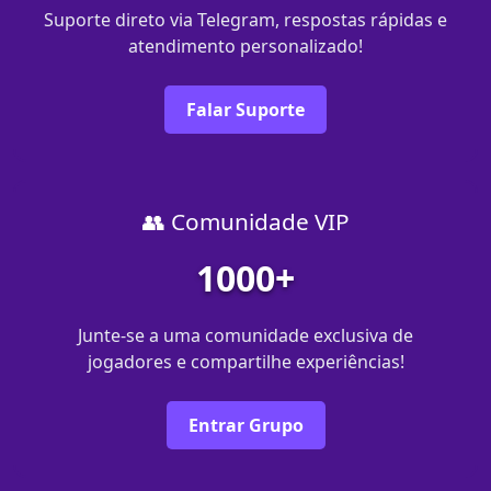
Suporte direto via Telegram, respostas rápidas e
atendimento personalizado!
Falar Suporte
👥 Comunidade VIP
1000+
Junte-se a uma comunidade exclusiva de
jogadores e compartilhe experiências!
Entrar Grupo