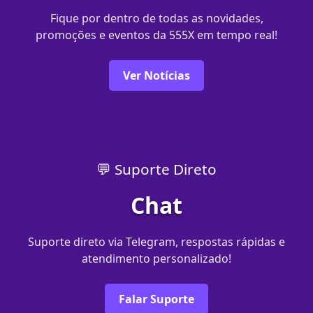
Fique por dentro de todas as novidades,
promoções e eventos da 555X em tempo real!
Ver Notícias
💬 Suporte Direto
Chat
Suporte direto via Telegram, respostas rápidas e
atendimento personalizado!
Falar Suporte