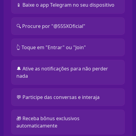
📱 Baixe o app Telegram no seu dispositivo
🔍 Procure por "@555XOficial"
👆 Toque em "Entrar" ou "Join"
🔔 Ative as notificações para não perder
nada
💬 Participe das conversas e interaja
🎁 Receba bônus exclusivos
automaticamente