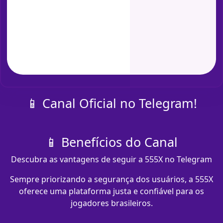
📱 Canal Oficial no Telegram!
📱 Benefícios do Canal
Descubra as vantagens de seguir a 555X no Telegram
Sempre priorizando a segurança dos usuários, a 555X
oferece uma plataforma justa e confiável para os
jogadores brasileiros.