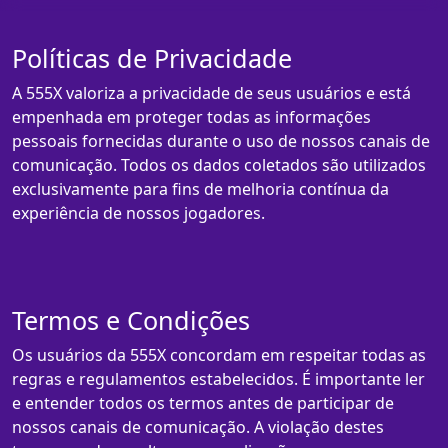
Políticas de Privacidade
A 555X valoriza a privacidade de seus usuários e está
empenhada em proteger todas as informações
pessoais fornecidas durante o uso de nossos canais de
comunicação. Todos os dados coletados são utilizados
exclusivamente para fins de melhoria contínua da
experiência de nossos jogadores.
Termos e Condições
Os usuários da 555X concordam em respeitar todas as
regras e regulamentos estabelecidos. É importante ler
e entender todos os termos antes de participar de
nossos canais de comunicação. A violação destes