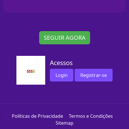
SEGUIR AGORA
Acessos
Login
Registrar-se
Políticas de Privacidade
Termos e Condições
Sitemap