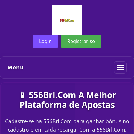
Login
Registrar-se
Menu
📱 556Brl.Com A Melhor
Plataforma de Apostas
Cadastre-se na 556Brl.Com para ganhar bônus no
cadastro e em cada recarga. Com a 556Brl.Com,