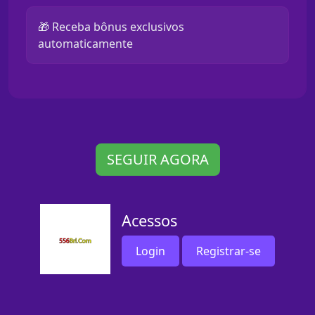
🎁 Receba bônus exclusivos
automaticamente
SEGUIR AGORA
Acessos
Login
Registrar-se