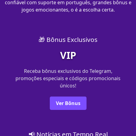
confiável com suporte em português, grandes bônus e
jogos emocionantes, o é a escolha certa.
🎁 Bônus Exclusivos
VIP
Receba bônus exclusivos do Telegram,
promoções especiais e códigos promocionais
únicos!
Ver Bônus
📢 Notícias em Tempo Real