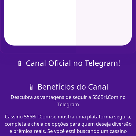
📱 Canal Oficial no Telegram!
📱 Benefícios do Canal
Descubra as vantagens de seguir a 556Brl.Com no
Telegram
Cassino 556Brl.Com se mostra uma plataforma segura,
completa e cheia de opções para quem deseja diversão
e prêmios reais. Se você está buscando um cassino