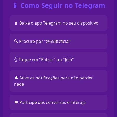
📱 Como Seguir no Telegram
📱 Baixe o app Telegram no seu dispositivo
🔍 Procure por "@55BOficial"
👆 Toque em "Entrar" ou "Join"
🔔 Ative as notificações para não perder
nada
💬 Participe das conversas e interaja