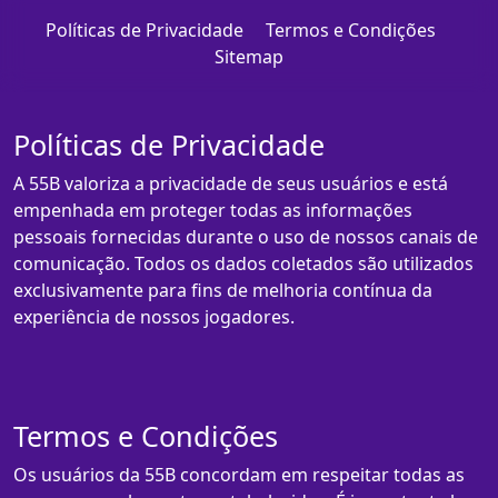
Políticas de Privacidade
Termos e Condições
Sitemap
Políticas de Privacidade
A 55B valoriza a privacidade de seus usuários e está
empenhada em proteger todas as informações
pessoais fornecidas durante o uso de nossos canais de
comunicação. Todos os dados coletados são utilizados
exclusivamente para fins de melhoria contínua da
experiência de nossos jogadores.
Termos e Condições
Os usuários da 55B concordam em respeitar todas as