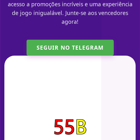
acesso a promoções incríveis e uma experiência
de jogo inigualável. Junte-se aos vencedores
agora!
SEGUIR NO TELEGRAM