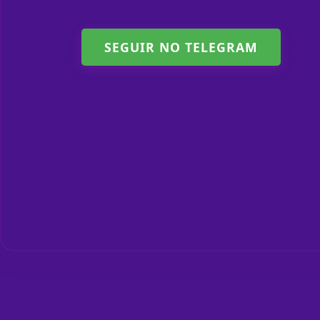
SEGUIR NO TELEGRAM