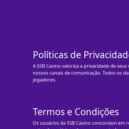
Políticas de Privacida
A 55B Casino valoriza a privacidade de seu
nossos canais de comunicação. Todos os dad
jogadores.
Termos e Condições
Os usuários da 55B Casino concordam em res