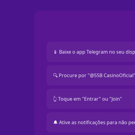
📱 Baixe o app Telegram no seu disp
🔍 Procure por "@55B CasinoOficial
👆 Toque em "Entrar" ou "Join"
🔔 Ative as notificações para não p