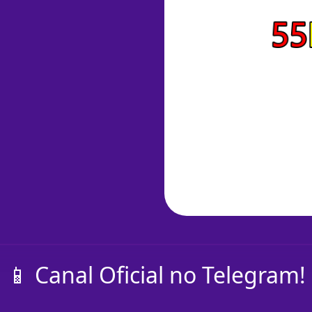
📱 Canal Oficial no Telegram!