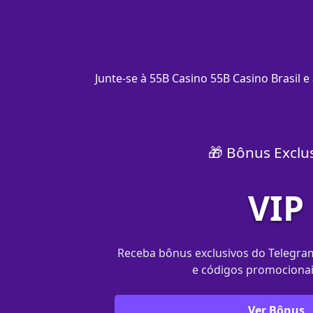
Junte-se à 55B Casino 55B Casino Brasil
🎁 Bônus Exclu
VIP
Receba bônus exclusivos do Telegra
e códigos promocionai
Ver Bônus