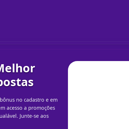
Melhor
postas
 bônus no cadastro e em
tem acesso a promoções
ualável. Junte-se aos