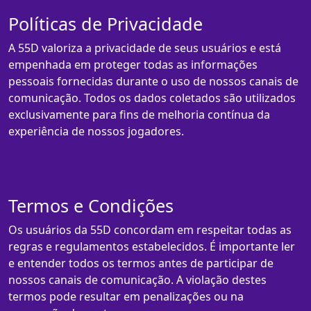
Políticas de Privacidade
A 55D valoriza a privacidade de seus usuários e está
empenhada em proteger todas as informações
pessoais fornecidas durante o uso de nossos canais de
comunicação. Todos os dados coletados são utilizados
exclusivamente para fins de melhoria contínua da
experiência de nossos jogadores.
Termos e Condições
Os usuários da 55D concordam em respeitar todas as
regras e regulamentos estabelecidos. É importante ler
e entender todos os termos antes de participar de
nossos canais de comunicação. A violação destes
termos pode resultar em penalizações ou na