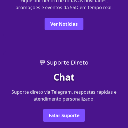
Fique por dentro de todas as novidades,
promoções e eventos da 55D em tempo real!
Ver Notícias
💬 Suporte Direto
Chat
Suporte direto via Telegram, respostas rápidas e
atendimento personalizado!
Falar Suporte