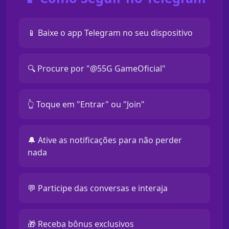
📱 Baixe o app Telegram no seu dispositivo
🔍 Procure por "@55G GameOficial"
👆 Toque em "Entrar" ou "Join"
🔔 Ative as notificações para não perder
nada
💬 Participe das conversas e interaja
🎁 Receba bônus exclusivos