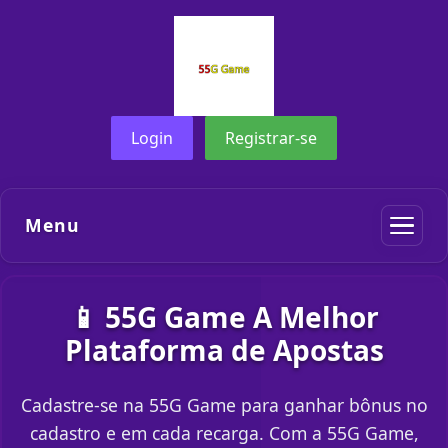
Login
Registrar-se
Menu
📱 55G Game A Melhor
Plataforma de Apostas
Cadastre-se na 55G Game para ganhar bônus no
cadastro e em cada recarga. Com a 55G Game,