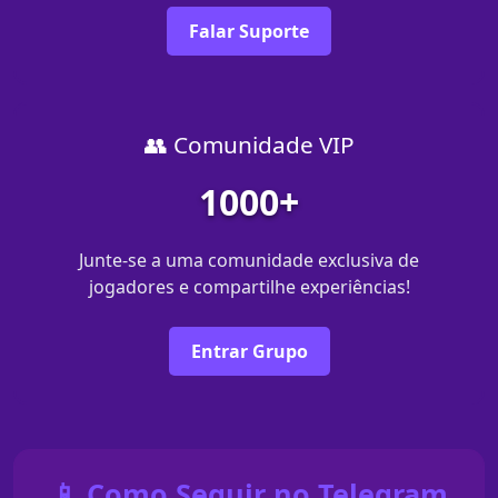
Falar Suporte
👥 Comunidade VIP
1000+
Junte-se a uma comunidade exclusiva de
jogadores e compartilhe experiências!
Entrar Grupo
📱 Como Seguir no Telegram