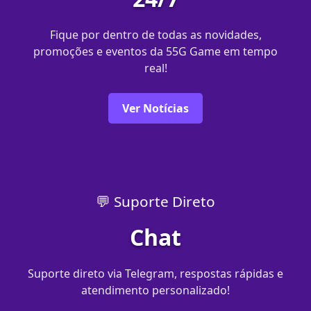
Fique por dentro de todas as novidades,
promoções e eventos da 55G Game em tempo
real!
Ver Notícias
💬 Suporte Direto
Chat
Suporte direto via Telegram, respostas rápidas e
atendimento personalizado!