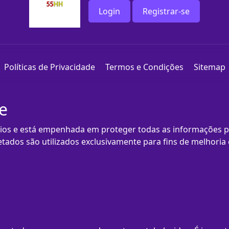
Login
Registrar-se
Políticas de Privacidade
Termos e Condições
Sitemap
de
ários e está empenhada em proteger todas as informações p
tados são utilizados exclusivamente para fins de melhoria