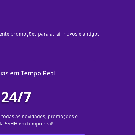
mente promoções para atrair novos e antigos
cias em Tempo Real
24/7
e todas as novidades, promoções e
da 55HH em tempo real!