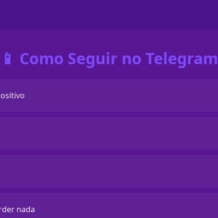
📱 Como Seguir no Telegram
ositivo
erder nada