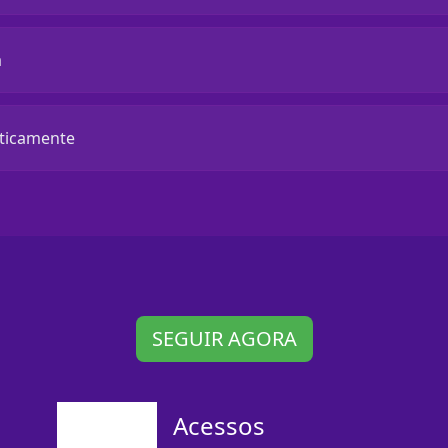
a
aticamente
SEGUIR AGORA
Acessos