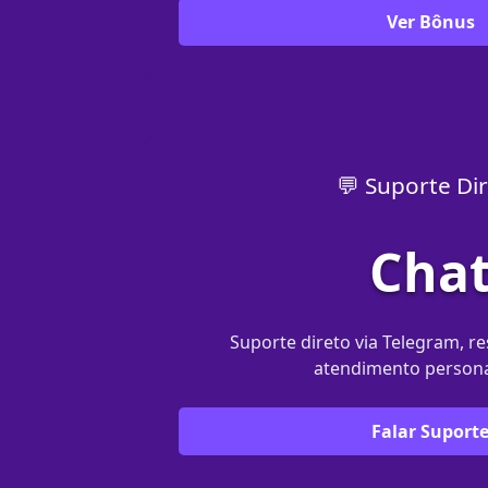
Ver Bônus
💬 Suporte Di
Cha
Suporte direto via Telegram, r
atendimento persona
Falar Suport