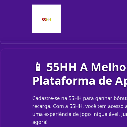
📱 55HH A Melho
Plataforma de A
Cadastre-se na 55HH para ganhar bônus
recarga. Com a 55HH, você tem acesso a
uma experiência de jogo inigualável. J
agora!