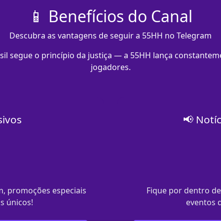
📱 Benefícios do Canal
Descubra as vantagens de seguir a 55HH no Telegram
sil segue o princípio da justiça — a 55HH lança constante
jogadores.
sivos
📢 Notí
m, promoções especiais
Fique por dentro d
s únicos!
eventos 