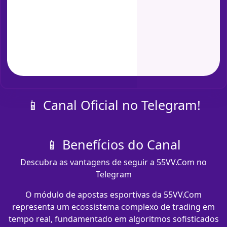
📱 Canal Oficial no Telegram!
📱 Benefícios do Canal
Descubra as vantagens de seguir a 55VV.Com no
Telegram
O módulo de apostas esportivas da 55VV.Com
representa um ecossistema complexo de trading em
tempo real, fundamentado em algoritmos sofisticados