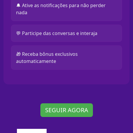
🔔 Ative as notificações para não perder
nada
💬 Participe das conversas e interaja
🎁 Receba bônus exclusivos
automaticamente
SEGUIR AGORA