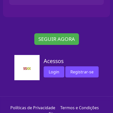
SEGUIR AGORA
Acessos
Login
Registrar-se
Políticas de Privacidade
Termos e Condições