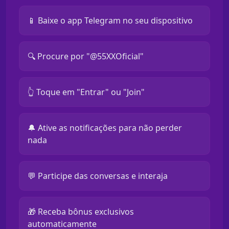
📱 Baixe o app Telegram no seu dispositivo
🔍 Procure por "@55XXOficial"
👆 Toque em "Entrar" ou "Join"
🔔 Ative as notificações para não perder
nada
💬 Participe das conversas e interaja
🎁 Receba bônus exclusivos
automaticamente