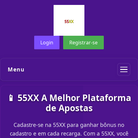
Login
Registrar-se
Menu
📱 55XX A Melhor Plataforma
de Apostas
Cadastre-se na 55XX para ganhar bônus no
cadastro e em cada recarga. Com a 55XX, você