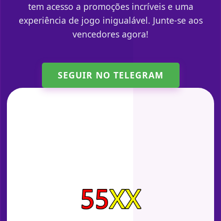
tem acesso a promoções incríveis e uma
experiência de jogo inigualável. Junte-se aos
vencedores agora!
SEGUIR NO TELEGRAM