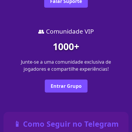
Falar Suporte
👥 Comunidade VIP
1000+
Junte-se a uma comunidade exclusiva de
jogadores e compartilhe experiências!
Entrar Grupo
📱 Como Seguir no Telegram