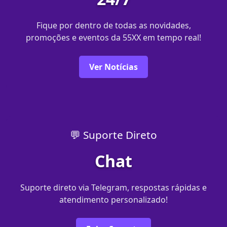
Fique por dentro de todas as novidades,
promoções e eventos da 55XX em tempo real!
Ver Notícias
💬 Suporte Direto
Chat
Suporte direto via Telegram, respostas rápidas e
atendimento personalizado!