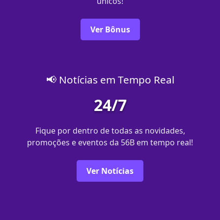
únicos!
Ver Bônus
📢 Notícias em Tempo Real
24/7
Fique por dentro de todas as novidades,
promoções e eventos da 56B em tempo real!
Ver Notícias