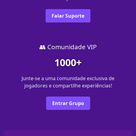
Falar Suporte
👥 Comunidade VIP
1000+
Junte-se a uma comunidade exclusiva de
jogadores e compartilhe experiências!
Entrar Grupo