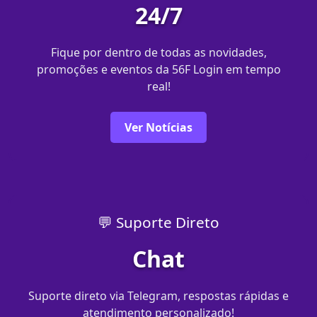
24/7
Fique por dentro de todas as novidades,
promoções e eventos da 56F Login em tempo
real!
Ver Notícias
💬 Suporte Direto
Chat
Suporte direto via Telegram, respostas rápidas e
atendimento personalizado!