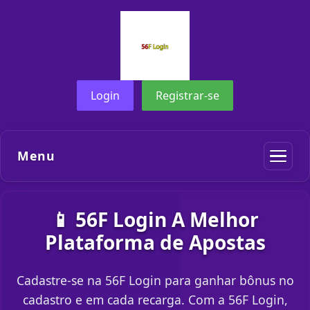
Login
Registrar-se
Menu
📱 56F Login A Melhor
Plataforma de Apostas
Cadastre-se na 56F Login para ganhar bônus no
cadastro e em cada recarga. Com a 56F Login,