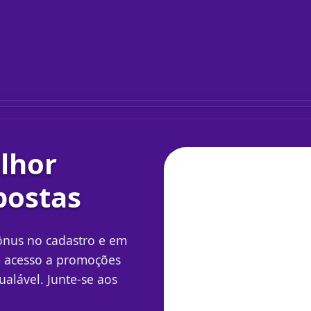
lhor
postas
ônus no cadastro e em
m acesso a promoções
ualável. Junte-se aos