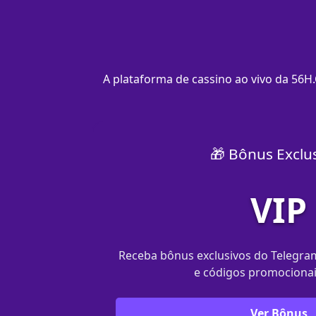
A plataforma de cassino ao vivo da 56H.
🎁 Bônus Exclu
VIP
Receba bônus exclusivos do Telegra
e códigos promocionai
Ver Bônus