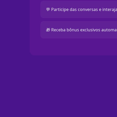
💬 Participe das conversas e interaj
🎁 Receba bônus exclusivos autom