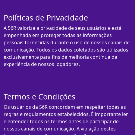
Políticas de Privacidade
A 56R valoriza a privacidade de seus usuários e está
empenhada em proteger todas as informações
pessoais fornecidas durante o uso de nossos canais de
comunicação. Todos os dados coletados são utilizados
exclusivamente para fins de melhoria contínua da
experiência de nossos jogadores.
Termos e Condições
Os usuários da 56R concordam em respeitar todas as
regras e regulamentos estabelecidos. É importante ler
e entender todos os termos antes de participar de
nossos canais de comunicação. A violação destes