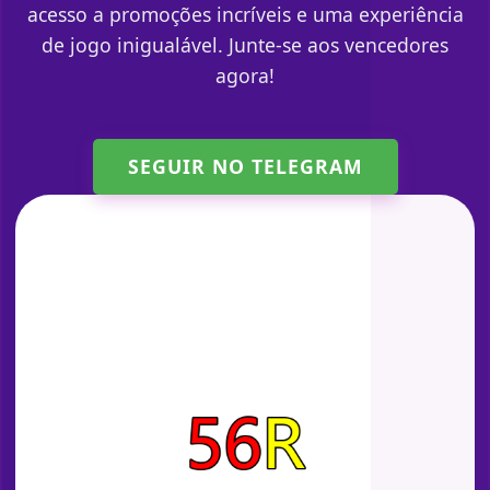
acesso a promoções incríveis e uma experiência
de jogo inigualável. Junte-se aos vencedores
agora!
SEGUIR NO TELEGRAM