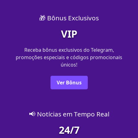
🎁 Bônus Exclusivos
VIP
Receba bônus exclusivos do Telegram,
promoções especiais e códigos promocionais
únicos!
Ver Bônus
📢 Notícias em Tempo Real
24/7