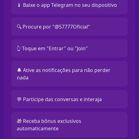
📱 Baixe o app Telegram no seu dispositivo
🔍 Procure por "@57777Oficial"
👆 Toque em "Entrar" ou "Join"
🔔 Ative as notificações para não perder
nada
💬 Participe das conversas e interaja
🎁 Receba bônus exclusivos
automaticamente