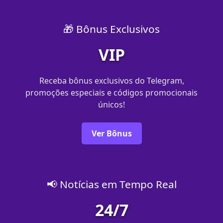
🎁 Bônus Exclusivos
VIP
Receba bônus exclusivos do Telegram,
promoções especiais e códigos promocionais
únicos!
Ver Bônus
📢 Notícias em Tempo Real
24/7