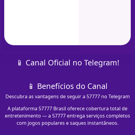
📱 Canal Oficial no Telegram!
📱 Benefícios do Canal
Descubra as vantagens de seguir a 57777 no Telegram
A plataforma 57777 Brasil oferece cobertura total de
entretenimento — a 57777 entrega serviços completos
com jogos populares e saques instantâneos.