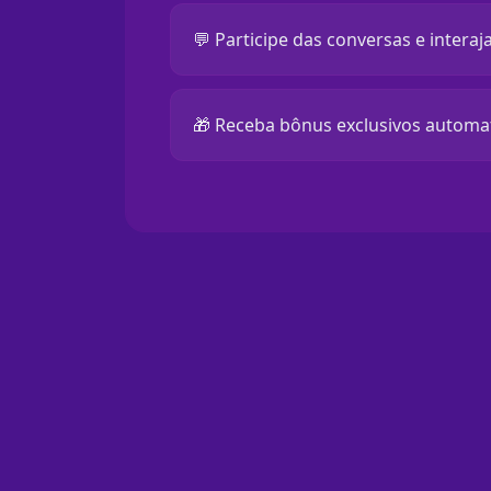
💬 Participe das conversas e interaj
🎁 Receba bônus exclusivos autom