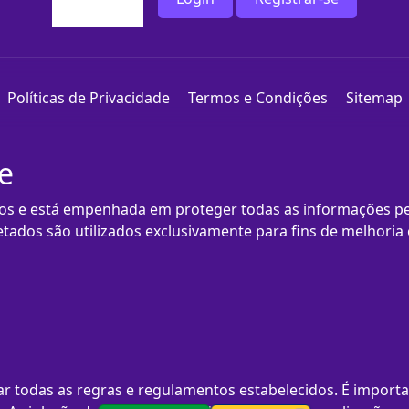
Políticas de Privacidade
Termos e Condições
Sitemap
de
rios e está empenhada em proteger todas as informações p
tados são utilizados exclusivamente para fins de melhoria
 todas as regras e regulamentos estabelecidos. É importa