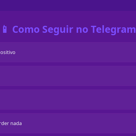
📱 Como Seguir no Telegram
ositivo
erder nada