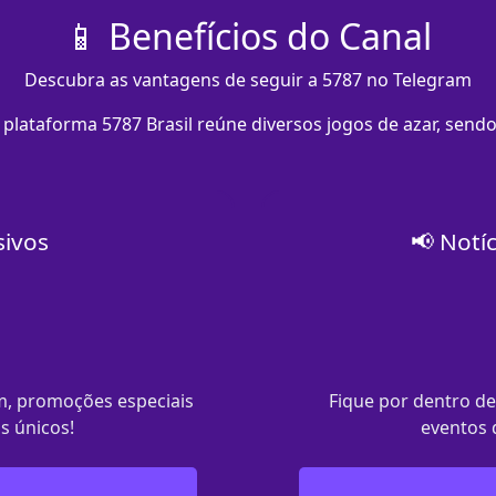
📱 Benefícios do Canal
Descubra as vantagens de seguir a 5787 no Telegram
a plataforma 5787 Brasil reúne diversos jogos de azar, send
sivos
📢 Notí
m, promoções especiais
Fique por dentro d
s únicos!
eventos 