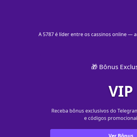
A 5787 é líder entre os cassinos online — 
🎁 Bônus Exclu
VIP
Receba bônus exclusivos do Telegra
e códigos promocionai
Ver Bônus