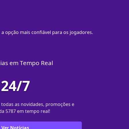
o a opção mais confiável para os jogadores.
cias em Tempo Real
24/7
e todas as novidades, promoções e
da 5787 em tempo real!
Ver Notícias