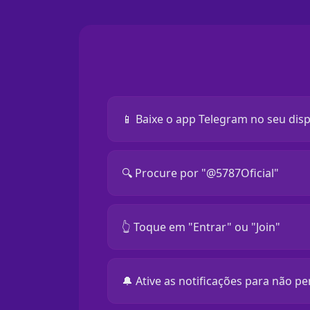
📱 Baixe o app Telegram no seu disp
🔍 Procure por "@5787Oficial"
👆 Toque em "Entrar" ou "Join"
🔔 Ative as notificações para não p