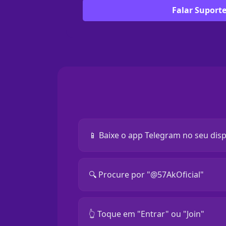
Falar Suport
📱 Baixe o app Telegram no seu disp
🔍 Procure por "@57AkOficial"
👆 Toque em "Entrar" ou "Join"