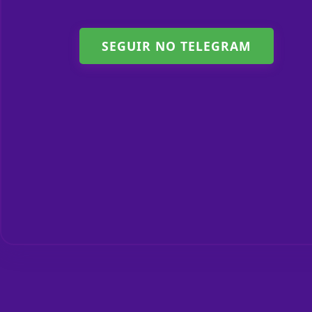
SEGUIR NO TELEGRAM