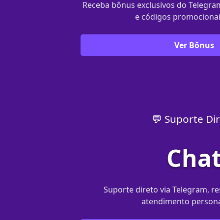
Receba bônus exclusivos do Telegra
e códigos promocionai
Ver Bônus
💬 Suporte Di
Cha
Suporte direto via Telegram, r
atendimento persona