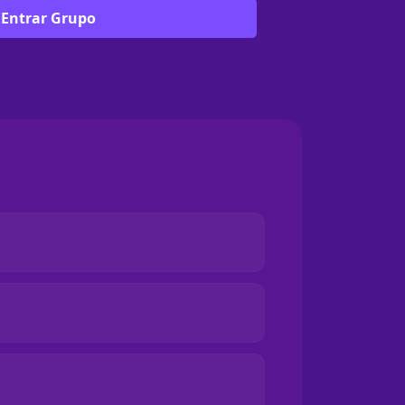
Entrar Grupo