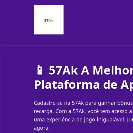
📱 57Ak A Melho
Plataforma de A
Cadastre-se na 57Ak para ganhar bônus
recarga. Com a 57Ak, você tem acesso a
uma experiência de jogo inigualável. J
agora!