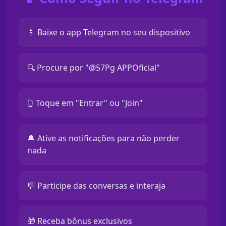
📱 Baixe o app Telegram no seu dispositivo
🔍 Procure por "@57Pg APPOficial"
👆 Toque em "Entrar" ou "Join"
🔔 Ative as notificações para não perder
nada
💬 Participe das conversas e interaja
🎁 Receba bônus exclusivos