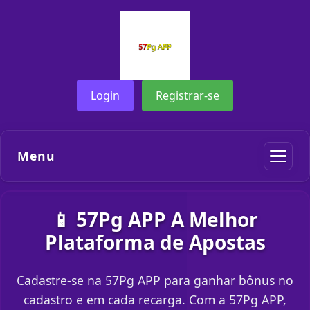
Login
Registrar-se
Menu
📱 57Pg APP A Melhor
Plataforma de Apostas
Cadastre-se na 57Pg APP para ganhar bônus no
cadastro e em cada recarga. Com a 57Pg APP,