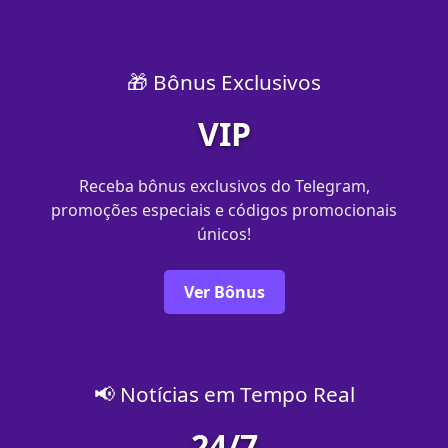
🎁 Bônus Exclusivos
VIP
Receba bônus exclusivos do Telegram,
promoções especiais e códigos promocionais
únicos!
Ver Bônus
📢 Notícias em Tempo Real
24/7