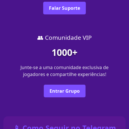
Falar Suporte
👥 Comunidade VIP
1000+
Junte-se a uma comunidade exclusiva de
jogadores e compartilhe experiências!
Entrar Grupo
📱 Como Seguir no Telegram