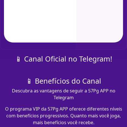
📱 Canal Oficial no Telegram!
📱 Benefícios do Canal
Descubra as vantagens de seguir a 57Pg APP no
Telegram
O programa VIP da 57Pg APP oferece diferentes níveis
com benefícios progressivos. Quanto mais você joga,
mais benefícios você recebe.