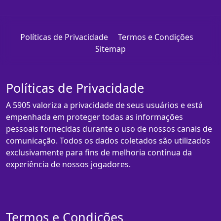
Políticas de Privacidade
Termos e Condições
Sitemap
Políticas de Privacidade
A 5905 valoriza a privacidade de seus usuários e está
empenhada em proteger todas as informações
pessoais fornecidas durante o uso de nossos canais de
comunicação. Todos os dados coletados são utilizados
exclusivamente para fins de melhoria contínua da
experiência de nossos jogadores.
Termos e Condições