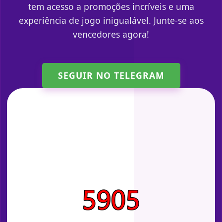
tem acesso a promoções incríveis e uma
experiência de jogo inigualável. Junte-se aos
vencedores agora!
SEGUIR NO TELEGRAM