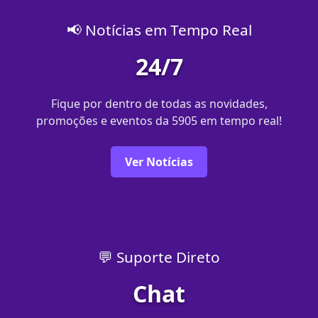
📢 Notícias em Tempo Real
24/7
Fique por dentro de todas as novidades,
promoções e eventos da 5905 em tempo real!
Ver Notícias
💬 Suporte Direto
Chat