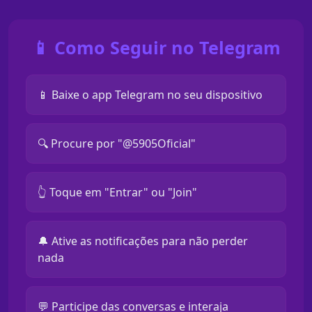
📱 Como Seguir no Telegram
📱 Baixe o app Telegram no seu dispositivo
🔍 Procure por "@5905Oficial"
👆 Toque em "Entrar" ou "Join"
🔔 Ative as notificações para não perder
nada
💬 Participe das conversas e interaja