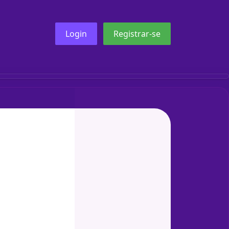
Login
Registrar-se