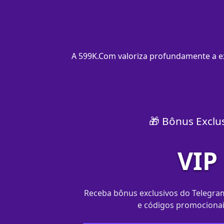
A 599K.Com valoriza profundamente a ex
🎁 Bônus Exclu
VIP
Receba bônus exclusivos do Telegra
e códigos promocionai