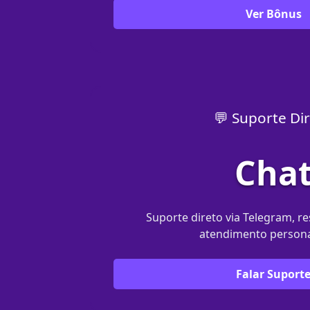
Ver Bônus
💬 Suporte Di
Cha
Suporte direto via Telegram, r
atendimento persona
Falar Suport