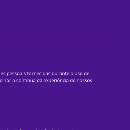
es pessoais fornecidas durante o uso de
elhoria contínua da experiência de nossos