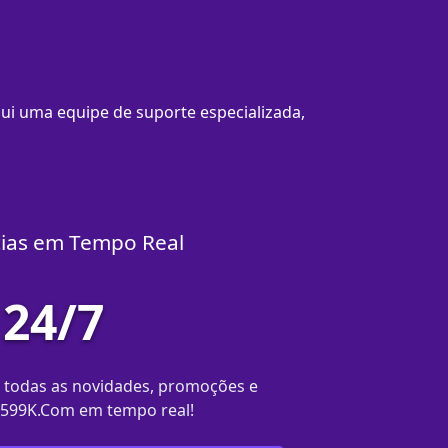
ui uma equipe de suporte especializada,
cias em Tempo Real
24/7
e todas as novidades, promoções e
 599K.Com em tempo real!