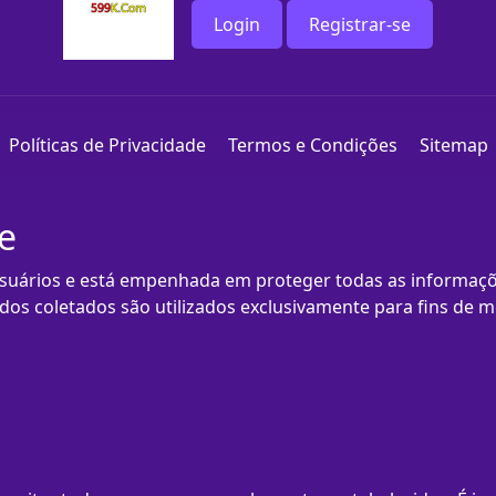
Login
Registrar-se
Políticas de Privacidade
Termos e Condições
Sitemap
de
 usuários e está empenhada em proteger todas as informaçõ
os coletados são utilizados exclusivamente para fins de m