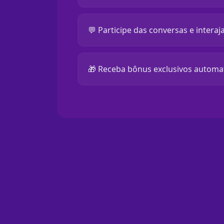
💬 Participe das conversas e interaj
🎁 Receba bônus exclusivos autom