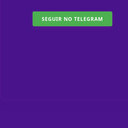
SEGUIR NO TELEGRAM