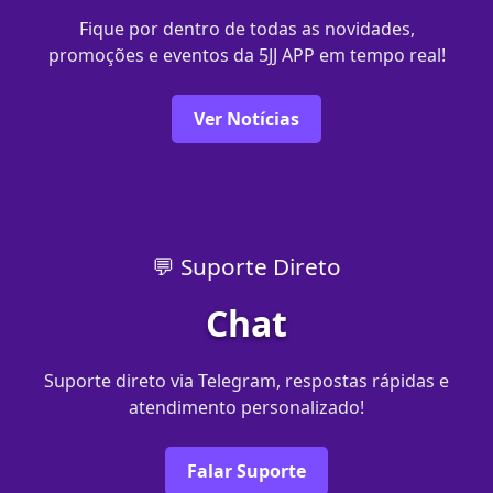
Fique por dentro de todas as novidades,
promoções e eventos da 5JJ APP em tempo real!
Ver Notícias
💬 Suporte Direto
Chat
Suporte direto via Telegram, respostas rápidas e
atendimento personalizado!
Falar Suporte