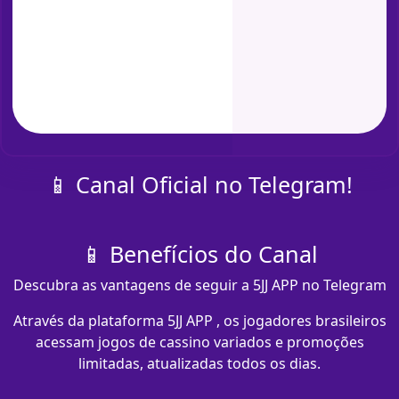
📱 Canal Oficial no Telegram!
📱 Benefícios do Canal
Descubra as vantagens de seguir a 5JJ APP no Telegram
Através da plataforma 5JJ APP , os jogadores brasileiros
acessam jogos de cassino variados e promoções
limitadas, atualizadas todos os dias.