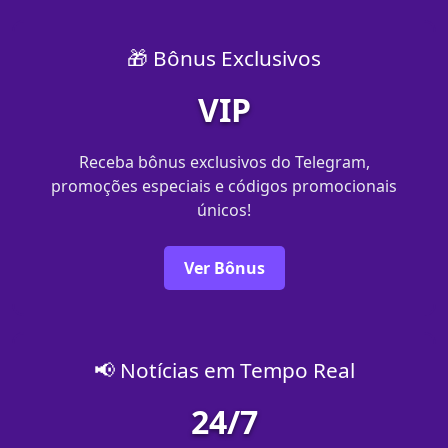
🎁 Bônus Exclusivos
VIP
Receba bônus exclusivos do Telegram,
promoções especiais e códigos promocionais
únicos!
Ver Bônus
📢 Notícias em Tempo Real
24/7