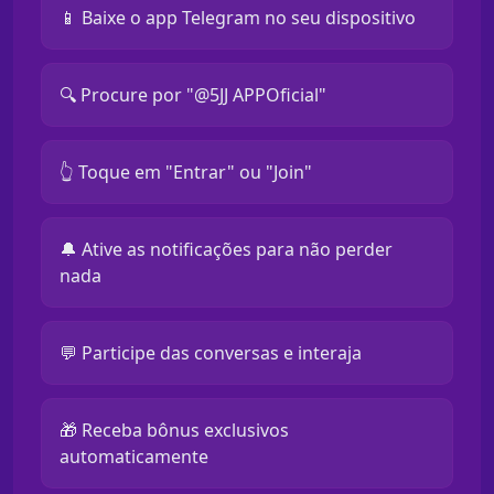
📱 Baixe o app Telegram no seu dispositivo
🔍 Procure por "@5JJ APPOficial"
👆 Toque em "Entrar" ou "Join"
🔔 Ative as notificações para não perder
nada
💬 Participe das conversas e interaja
🎁 Receba bônus exclusivos
automaticamente