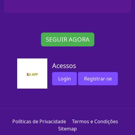
SEGUIR AGORA
Acessos
Login
Registrar-se
Políticas de Privacidade
Termos e Condições
Sitemap