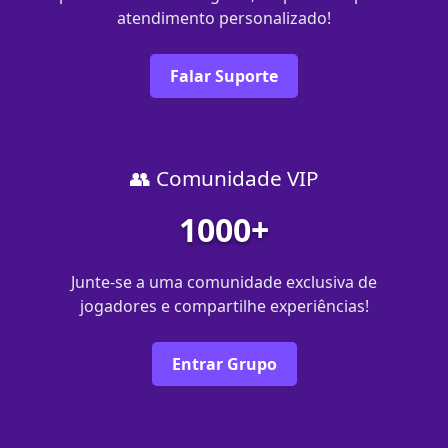
atendimento personalizado!
Falar Suporte
👥 Comunidade VIP
1000+
Junte-se a uma comunidade exclusiva de
jogadores e compartilhe experiências!
Entrar Grupo