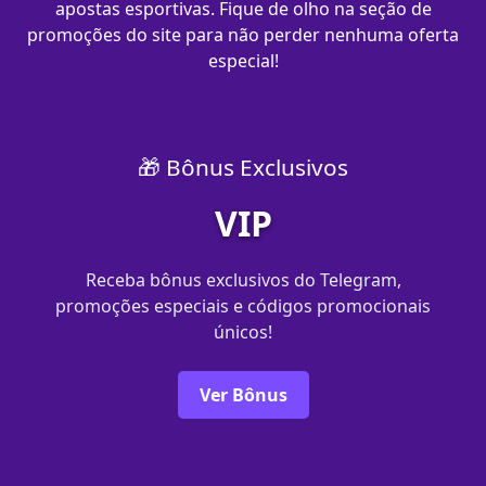
apostas esportivas. Fique de olho na seção de
promoções do site para não perder nenhuma oferta
especial!
🎁 Bônus Exclusivos
VIP
Receba bônus exclusivos do Telegram,
promoções especiais e códigos promocionais
únicos!
Ver Bônus