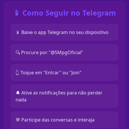
📱 Como Seguir no Telegram
📱 Baixe o app Telegram no seu dispositivo
🔍 Procure por "@5MpgOficial"
👆 Toque em "Entrar" ou "Join"
🔔 Ative as notificações para não perder
nada
💬 Participe das conversas e interaja