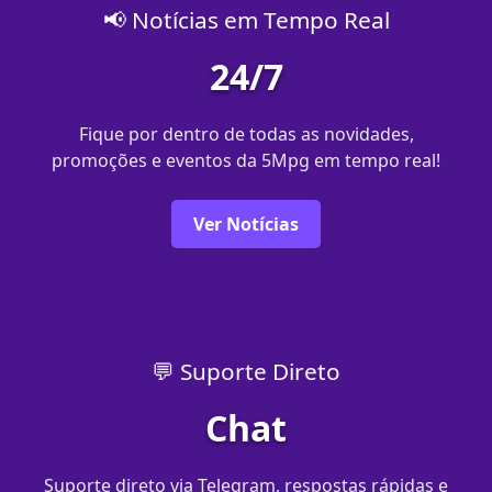
📢 Notícias em Tempo Real
24/7
Fique por dentro de todas as novidades,
promoções e eventos da 5Mpg em tempo real!
Ver Notícias
💬 Suporte Direto
Chat
Suporte direto via Telegram, respostas rápidas e