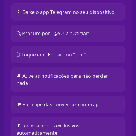
📱 Baixe o app Telegram no seu dispositivo
🔍 Procure por "@5U VipOficial"
👆 Toque em "Entrar" ou "Join"
🔔 Ative as notificações para não perder
nada
💬 Participe das conversas e interaja
🎁 Receba bônus exclusivos
automaticamente