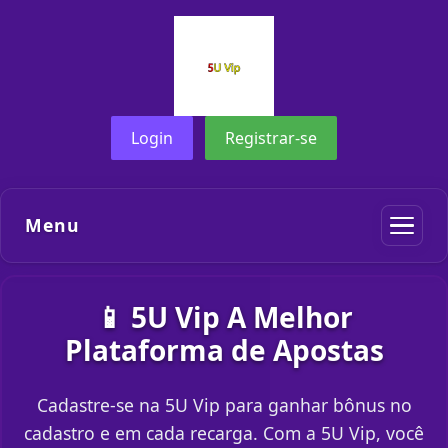
Login
Registrar-se
Menu
📱 5U Vip A Melhor
Plataforma de Apostas
Cadastre-se na 5U Vip para ganhar bônus no
cadastro e em cada recarga. Com a 5U Vip, você