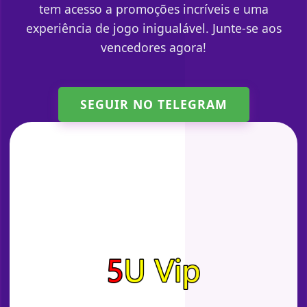
tem acesso a promoções incríveis e uma
experiência de jogo inigualável. Junte-se aos
vencedores agora!
SEGUIR NO TELEGRAM